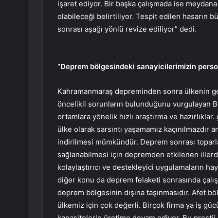
işaret ediyor. Bir başka çalışmada ise meydan
olabileceği belirtiliyor. Tespit edilen hasarın
sonrası aşağı yönlü revize ediliyor” dedi.
“Deprem bölgesindeki sanayicilerimizin perso
Kahramanmaraş depreminden sonra ülkenin gelece
öncelikli sorunların bulunduğunu vurgulayan B
ortamlara yönelik hızlı araştırma ve hazırlıklar.
ülke olarak sarsıntı yaşamamız kaçınılmazdır 
indirilmesi mümkündür. Deprem sonrası toparl
sağlanabilmesi için depremden etkilenen illerde
kolaylaştırıcı ve destekleyici uygulamaların ha
diğer konu da deprem felaketi sonrasında çalış
deprem bölgesinin dışına taşınmasıdır. Afet b
ülkemiz için çok değerli. Birçok firma ya iş güc
kapasitelerle üretime devam ediyor. Bu prestij