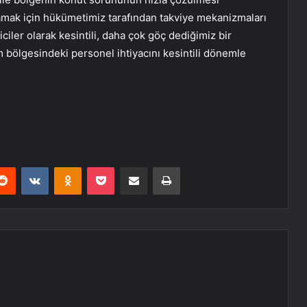
lamak için hükümetimiz tarafından takviye mekanizmaları
ciler olarak kesintili, daha çok göç dediğimiz bir
 bölgesindeki personel ihtiyacını kesintili dönemle
erest
Reddit
VKontakte
Odnoklassniki
Pocket
E-Posta ile paylaş
Yazdır