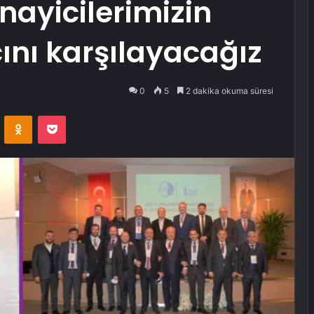
nayicilerimizin
cını karşılayacağız
0
5
2 dakika okuma süresi
VKontakte
Odnoklassniki
Pocket