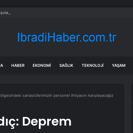
şulacak FED iddiası! Altın, gümüş petrol her şey sert düşüyor
FA
HABER
EKONOMI
SAĞLIK
TEKNOLOJI
YAŞAM
gesindeki sanayicilerimizin personel ihtiyacını karşılayacağız
dıç: Deprem