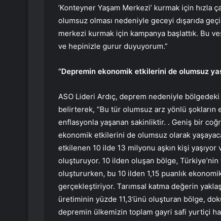
‘Konteyner Yaşam Merkezi’ kurmak için hızla ç
olumsuz olması nedeniyle geceyi dışarıda geç
merkezi kurmak için kampanya başlattık. Bu ves
ve hepinizle gurur duyuyorum.”
“Depremin ekonomik etkilerini de olumsuz y
ASO Lideri Ardıç, deprem nedeniyle bölgedeki
belirterek, “Bu tür olumsuz arz yönlü şokların 
enflasyonla yaşanan sakinliktir. . Geniş bir coğ
ekonomik etkilerini de olumsuz olarak yaşayac
etkilenen 10 ilde 13 milyonu aşkın kişi yaşıyor
oluşturuyor. 10 ilden oluşan bölge, Türkiye’nin t
oluştururken, bu 10 ilden 1,15 puanlık ekonomik
gerçekleştiriyor. Tarımsal katma değerin yakla
üretiminin yüzde 11,3’ünü oluşturan bölge, doku
depremin ülkemizin toplam gayri safi yurtiçi h