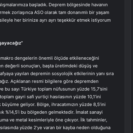
alışmalarımıza başladık. Deprem bölgesinde havanın
irmek zorlaşınca ASO olarak tam donanımlı bir yaşam
ileyle her birinize ayrı ayrı teşekkür etmek istiyorum
aşayacağız”
 makro dengelerin önemli ölçüde etkileneceğini
en değerli sonuçları, başta üretimdeki düşüş ve
rafyaya yayılan depremin sosyolojik etkilerinin yanı sıra
ağız. Açıklanan resmi bilgilere göre depremden
 ve bu sayı Türkiye toplam nüfusunun yüzde 15,7’sini
oplam gayri safi yurtiçi hasılasının yüzde 10,1’ini
 büyüme geliyor. Bölge, ihracatımızın yüzde 8,5’ini
şık %14,5’i bu bölgeden gelmektedir. İmalat sanayi
ma ve metal kesimleriyle öne çıkıyor. İlk tahminler,
asılasında yüzde 2’ye varan bir kayba neden olduğuna