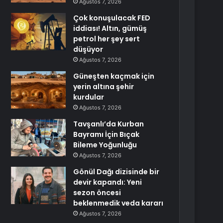
Ağustos 7, 2026
Çok konuşulacak FED
iddiası! Altın, gümüş
petrol her şey sert
düşüyor
Ağustos 7, 2026
Güneşten kaçmak için
yerin altına şehir
kurdular
Ağustos 7, 2026
Tavşanlı’da Kurban
Bayramı İçin Bıçak
Bileme Yoğunluğu
Ağustos 7, 2026
Gönül Dağı dizisinde bir
devir kapandı: Yeni
sezon öncesi
beklenmedik veda kararı
Ağustos 7, 2026