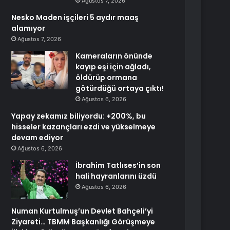
Ağustos 7, 2026
Nesko Maden işçileri 5 aydır maaş
alamıyor
Ağustos 7, 2026
Kameraların önünde
kayıp eşi için ağladı,
öldürüp ormana
götürdüğü ortaya çıktı!
Ağustos 6, 2026
Yapay zekamız biliyordu: +200%, bu
hisseler kazançları ezdi ve yükselmeye
devam ediyor
Ağustos 6, 2026
İbrahim Tatlıses’in son
hali hayranlarını üzdü
Ağustos 6, 2026
Numan Kurtulmuş’un Devlet Bahçeli’yi
Ziyareti… TBMM Başkanlığı Görüşmeye