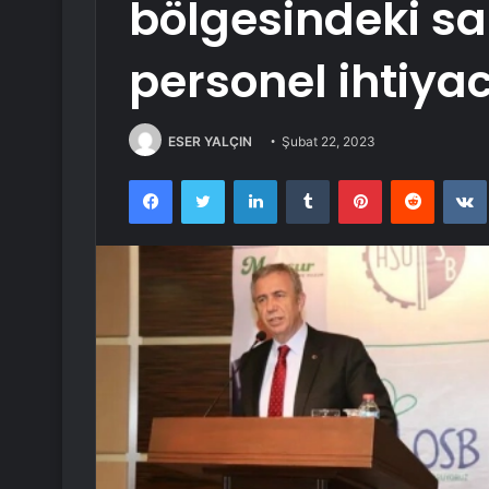
bölgesindeki sa
personel ihtiya
ESER YALÇIN
Şubat 22, 2023
Facebook
Twitter
LinkedIn
Tumblr
Pinterest
Reddit