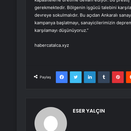
gerekmektedir. Bölgenin işgücü talebini karşı
devreye sokulmalıdır. Bu açıdan Ankaralı sanayi
kampanya başlatmayı, sanayicilerimizin deprem
karşılamayı düşünüyoruz.”
habercatalca.xyz
Facebook
Twitter
LinkedIn
Tumblr
Pint
Paylaş
ESER YALÇIN