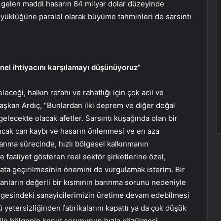
a gelen maddi hasarın 84 milyar dolar düzeyinde
 büyüklüğüne paralel olarak büyüme tahminleri de sarsıntı
nel ihtiyacını karşılamayı düşünüyoruz”
ği, halkın refahı ve rahatlığı için çok acil ve
aşkan Ardıç, “Bunlardan ilki deprem ve diğer doğal
 gelecekte olacak afetler. Sarsıntı kuşağında olan bir
ancak can kaybı ve hasarın önlenmesi ve en aza
anma sürecinde, hızlı bölgesel kalkınmanın
 faaliyet gösteren reel sektör şirketlerine özel,
yata geçirilmesinin önemini de vurgulamak isterim. Bir
anların değerli bir kısmının barınma sorunu nedeniyle
ölgesindeki sanayicilerimizin üretime devam edebilmesi
ü yetersizliğinden fabrikalarını kapattı ya da çok düşük
 ile bölgenin konut sorununun hızla çözülmesi