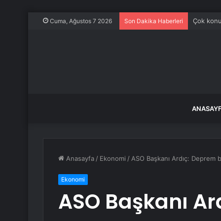
Çok konu
Cuma, Ağustos 7 2026
Son Dakika Haberleri
ANASAY
Anasayfa
/
Ekonomi
/
ASO Başkanı Ardıç: Deprem böl
Ekonomi
ASO Başkanı Ar