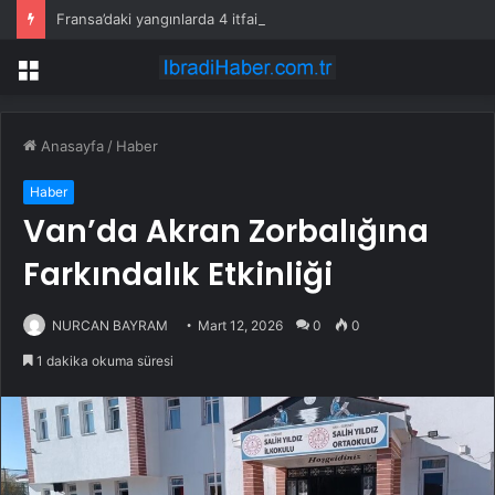
Fransa’daki yangınlarda 4 itfaiye eri hayatını kaybetti
Menü
Anasayfa
/
Haber
Haber
Van’da Akran Zorbalığına
Farkındalık Etkinliği
NURCAN BAYRAM
Mart 12, 2026
0
0
1 dakika okuma süresi