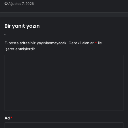
Ağustos 7, 2026
Bir yanıt yazın
E-posta adresiniz yayınlanmayacak.
Gerekli alanlar
*
ile
işaretlenmişlerdir
Y
o
r
u
m
*
Ad
*