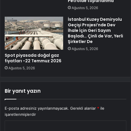
Petrolde toparlanma
Ağustos 5, 2026
İstanbul Kuzey Demiryolu
Geçişi Projesi’nde Dev
İhale İçin Geri Sayım
Başladı… Çinli de Var, Yerli
Şirketler De
Ağustos 5, 2026
Spot piyasada doğal gaz
fiyatları -22 Temmuz 2026
Ağustos 5, 2026
Bir yanıt yazın
E-posta adresiniz yayınlanmayacak.
Gerekli alanlar
*
ile
işaretlenmişlerdir
Y