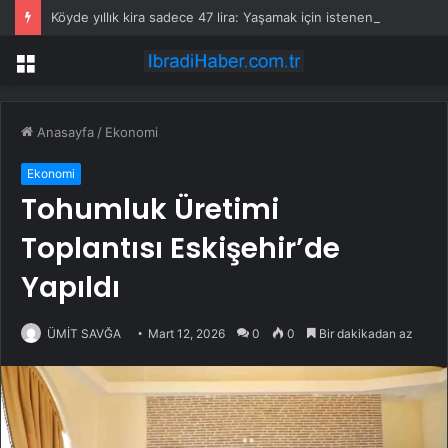
Köyde yıllık kira sadece 47 lira: Yaşamak için istenen sadece 3 şart var
Menü
Anasayfa
/
Ekonomi
Ekonomi
Tohumluk Üretimi
Toplantısı Eskişehir’de
Yapıldı
ÜMİT SAVĞA
Mart 12, 2026
0
0
Bir dakikadan az