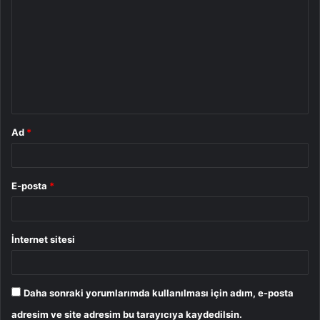
o
r
u
m
*
Ad
*
E-posta
*
İnternet sitesi
Daha sonraki yorumlarımda kullanılması için adım, e-posta
adresim ve site adresim bu tarayıcıya kaydedilsin.