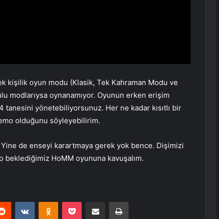
ek kişilik oyun modu (Klasik, Tek Kahraman Modu ve
ulu modlarıysa oynanamıyor. Oyunun erken erişim
tanesini yönetebiliyorsunuz. Her ne kadar kısıtlı bir
demo olduğunu söyleyebilirim.
i. Yine de enseyi karartmaya gerek yok bence. Dişimizi
da o beklediğimiz HoMM oyununa kavuşalım.
erest
Reddit
VKontakte
Odnoklassniki
Pocket
E-Posta ile paylaş
Yazdır