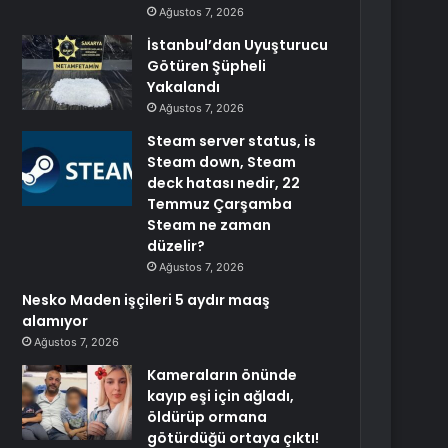
Ağustos 7, 2026
İstanbul’dan Uyuşturucu
Götüren Şüpheli
Yakalandı
Ağustos 7, 2026
Steam server status, is
Steam down, Steam
deck hatası nedir, 22
Temmuz Çarşamba
Steam ne zaman
düzelir?
Ağustos 7, 2026
Nesko Maden işçileri 5 aydır maaş
alamıyor
Ağustos 7, 2026
Kameraların önünde
kayıp eşi için ağladı,
öldürüp ormana
götürdüğü ortaya çıktı!