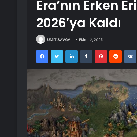
Era’nın Erken Er
2026’ya Kaldı
ÜMİT SAVĞA
Ekim 12, 2025
Facebook
Twitter
LinkedIn
Tumblr
Pinterest
Reddit