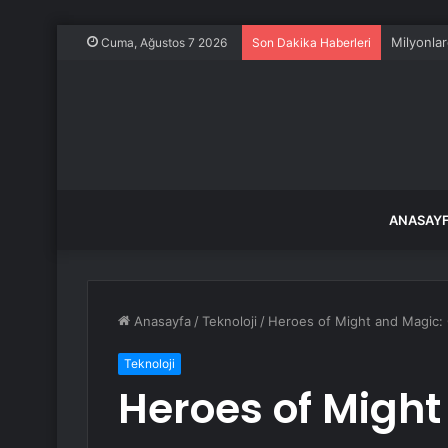
Milyonlar
Cuma, Ağustos 7 2026
Son Dakika Haberleri
ANASAY
Anasayfa
/
Teknoloji
/
Heroes of Might and Magic: O
Teknoloji
Heroes of Might