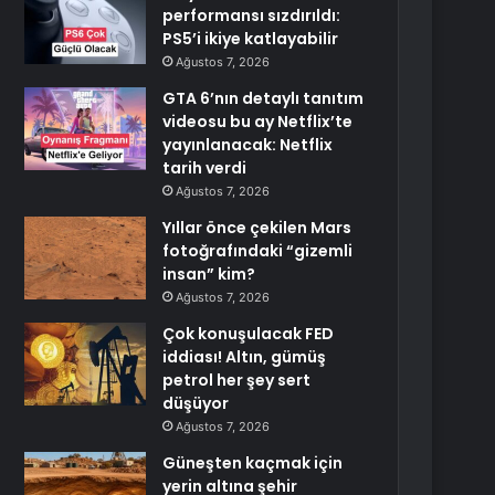
performansı sızdırıldı:
PS5’i ikiye katlayabilir
Ağustos 7, 2026
GTA 6’nın detaylı tanıtım
videosu bu ay Netflix’te
yayınlanacak: Netflix
tarih verdi
Ağustos 7, 2026
Yıllar önce çekilen Mars
fotoğrafındaki “gizemli
insan” kim?
Ağustos 7, 2026
Çok konuşulacak FED
iddiası! Altın, gümüş
petrol her şey sert
düşüyor
Ağustos 7, 2026
Güneşten kaçmak için
yerin altına şehir