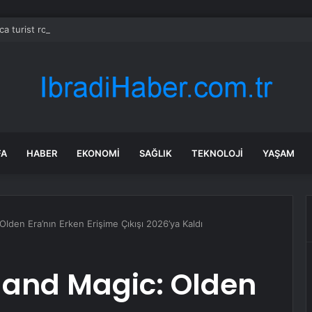
ca turist rotasını değiştirdi: Herkes bu 3 ülkeye gidiyor
FA
HABER
EKONOMI
SAĞLIK
TEKNOLOJI
YAŞAM
lden Era’nın Erken Erişime Çıkışı 2026’ya Kaldı
 and Magic: Olden