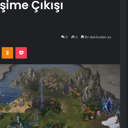
işime Çıkışı
0
0
Bir dakikadan az
VKontakte
Odnoklassniki
Pocket