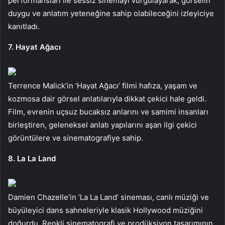
performansları ile sessiz sinemayı vurgulayarak, görselin
duygu ve anlatım yeteneğine sahip olabileceğini izleyiciye
kanıtladı.
7. Hayat Ağacı
Terrence Malick’in ‘Hayat Ağacı’ filmi hafıza, yaşam ve
kozmosa dair görsel anlatılarıyla dikkat çekici hale geldi.
Film, evrenin uçsuz bucaksız anlarını ve samimi insanları
birleştiren, geleneksel anlatı yapılarını aşan ilgi çekici
görüntülere ve sinematografiye sahip.
8. La La Land
Damien Chazelle’in ‘La La Land’ sineması, canlı müziği ve
büyüleyici dans sahneleriyle klasik Hollywood müziğini
doğurdu. Renkli sinematografi ve prodüksiyon tasarımının