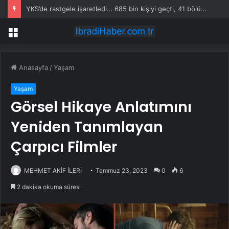
YKS’de rastgele işaretledi… 685 bin kişiyi geçti, 41 bölüme girebiliyor
Menü
Anasayfa
/
Yaşam
Yaşam
Görsel Hikaye Anlatımını
Yeniden Tanımlayan
Çarpıcı Filmler
MEHMET AKİF İLERİ
Temmuz 23, 2023
0
6
2 dakika okuma süresi