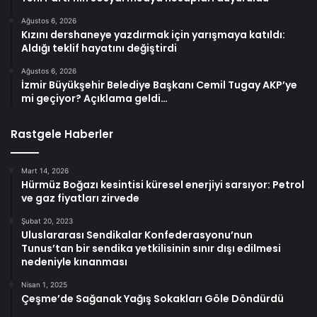
Ağustos 6, 2026
Kızını dershaneye yazdırmak için yarışmaya katıldı:
Aldığı teklif hayatını değiştirdi
Ağustos 6, 2026
İzmir Büyükşehir Belediye Başkanı Cemil Tugay AKP’ye
mi geçiyor? Açıklama geldi…
Rastgele Haberler
Mart 14, 2026
Hürmüz Boğazı kesintisi küresel enerjiyi sarsıyor: Petrol
ve gaz fiyatları zirvede
Şubat 20, 2023
Uluslararası Sendikalar Konfederasyonu’nun
Tunus’tan bir sendika yetkilisinin sınır dışı edilmesi
nedeniyle kınanması
Nisan 1, 2025
Çeşme’de Sağanak Yağış Sokakları Göle Döndürdü