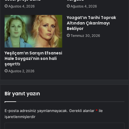
Ağustos 4, 2026
Ağustos 4, 2026
Yozgat’ın Tarihi Toprak
Altından Çıkarılmayı
Bekliyor
Temmuz 30, 2026
Yeşilçam’ın Sarışın Efsanesi
Hale Soygazi’nin son hali
şaşırttı
Ağustos 2, 2026
Bir yanıt yazın
E-posta adresiniz yayınlanmayacak.
Gerekli alanlar
*
ile
işaretlenmişlerdir
Y