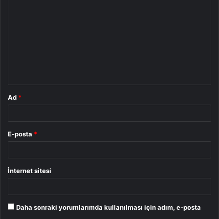
o
r
u
m
*
Ad
*
E-posta
*
İnternet sitesi
Daha sonraki yorumlarımda kullanılması için adım, e-posta