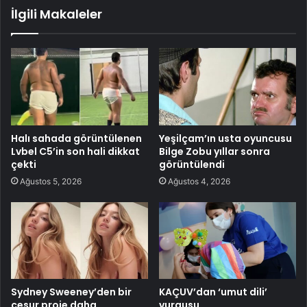
İlgili Makaleler
Halı sahada görüntülenen
Yeşilçam’ın usta oyuncusu
Lvbel C5’in son hali dikkat
Bilge Zobu yıllar sonra
çekti
görüntülendi
Ağustos 5, 2026
Ağustos 4, 2026
Sydney Sweeney’den bir
KAÇUV’dan ‘umut dili’
cesur proje daha
vurgusu