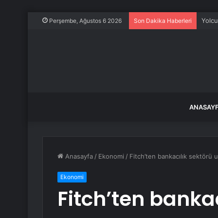
Yolcu
Perşembe, Ağustos 6 2026
Son Dakika Haberleri
ANASAY
Anasayfa
/
Ekonomi
/
Fitch’ten bankacılık sektörü u
Ekonomi
Fitch’ten bankac