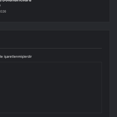
 Dolandırıcılara
n
2026
le işaretlenmişlerdir