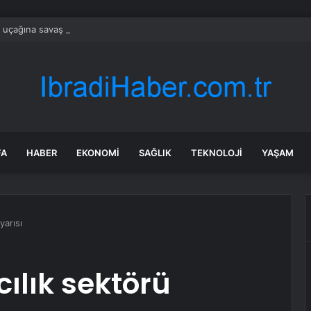
 uçağına savaş uçakları eşlik etti: Gerçek sonradan ortaya çıktı
FA
HABER
EKONOMI
SAĞLIK
TEKNOLOJI
YAŞAM
yarısı
ılık sektörü