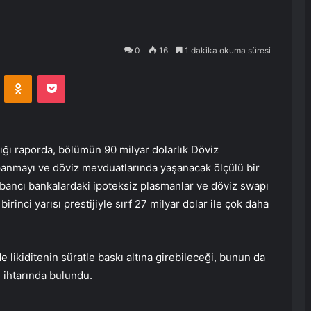
0
16
1 dakika okuma süresi
VKontakte
Odnoklassniki
Pocket
ğı raporda, bölümün 90 milyar dolarlık Döviz
kapanmayı ve döviz mevduatlarında yaşanacak ölçülü bir
 yabancı bankalardaki ipoteksiz plasmanlar ve döviz swapı
birinci yarısı prestijiyle sırf 27 milyar dolar ile çok daha
 likiditenin süratle baskı altına girebileceği, bunun da
 ihtarında bulundu.