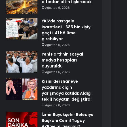
altından altın fışkıracak
Ağustos 6, 2026
YKS’de rastgele
işaretledi… 685 bin kişiyi
geçti, 41 bölüme
girebiliyor
Ağustos 6, 2026
Yeni Parti’nin sosyal
medya hesapları
duyuruldu
Ağustos 6, 2026
Kızını dershaneye
yazdırmak için
yarışmaya katıldı: Aldığı
teklif hayatını değiştirdi
Ağustos 6, 2026
İzmir Büyükşehir Belediye
Başkanı Cemil Tugay
AKP’ye mi geçiyor?