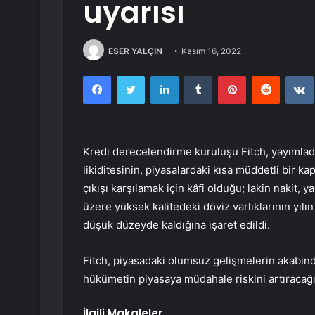
uyarısı
ESER YALÇIN
Kasım 16, 2022
Facebook
Twitter
LinkedIn
Tumblr
Pinterest
Reddit
Kredi derecelendirme kuruluşu Fitch, yayımladı
likiditesinin, piyasalardaki kısa müddetli bir 
çıkışı karşılamak için kâfi olduğu; lakin nakit,
üzere yüksek kalitedeki döviz varlıklarının yılın 
düşük düzeyde kaldığına işaret edildi.
Fitch, piyasadaki olumsuz gelişmelerin akabinde
hükümetin piyasaya müdahale riskini artıracağı
İlgili Makaleler