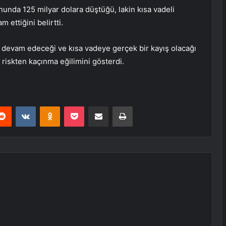
onunda 125 milyar dolara düştüğü, lakin kısa vadeli
 ettiğini belirtti.
devam edeceği ve kısa vadeye gerçek bir kayış olacağı
riskten kaçınma eğilimini gösterdi.
erest
Reddit
VKontakte
Odnoklassniki
Pocket
E-Posta ile paylaş
Yazdır