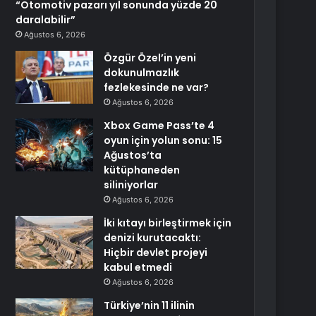
“Otomotiv pazarı yıl sonunda yüzde 20
daralabilir”
Ağustos 6, 2026
Özgür Özel’in yeni
dokunulmazlık
fezlekesinde ne var?
Ağustos 6, 2026
Xbox Game Pass’te 4
oyun için yolun sonu: 15
Ağustos’ta
kütüphaneden
siliniyorlar
Ağustos 6, 2026
İki kıtayı birleştirmek için
denizi kurutacaktı:
Hiçbir devlet projeyi
kabul etmedi
Ağustos 6, 2026
Türkiye’nin 11 ilinin