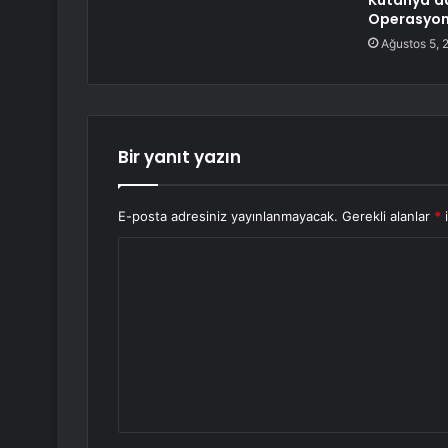
Kütahya’da
Operasyo
Ağustos 5, 
Bir yanıt yazın
E-posta adresiniz yayınlanmayacak.
Gerekli alanlar
*
i
Y
o
r
u
m
*