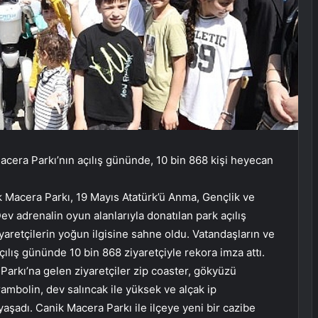
cera Parkı’nın açılış gününde, 10 bin 868 kişi heyecan
k Macera Parkı, 19 Mayıs Atatürk’ü Anma, Gençlik ve
Dev adrenalin oyun alanlarıyla donatılan park açılış
aretçilerin yoğun ilgisine sahne oldu. Vatandaşların ve
açılış gününde 10 bin 868 ziyaretçiyle rekora imza attı.
Parkı’na gelen ziyaretçiler zip coaster, gökyüzü
rambolin, dev salıncak ile yüksek ve alçak ip
aşadı. Canik Macera Parkı ile ilçeye yeni bir cazibe