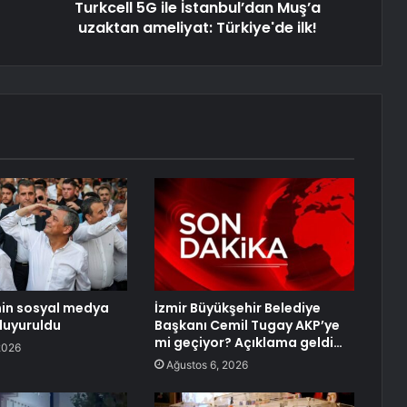
Turkcell 5G ile İstanbul’dan Muş’a
uzaktan ameliyat: Türkiye'de ilk!
’nin sosyal medya
İzmir Büyükşehir Belediye
duyuruldu
Başkanı Cemil Tugay AKP’ye
mi geçiyor? Açıklama geldi…
2026
Ağustos 6, 2026