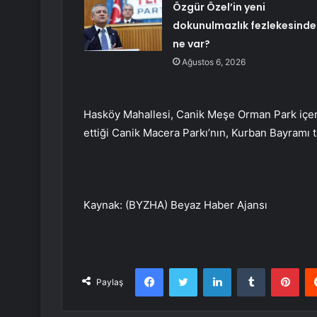
Özgür Özel’in yeni
dokunulmazlık fezlekesinde
ne var?
Ağustos 6, 2026
Hasköy Mahallesi, Canik Meşe Orman Park içerisi
ettiği Canik Macera Parkı’nın, Kurban Bayramı ta
Kaynak: (BYZHA) Beyaz Haber Ajansı
Facebook
Twitter
LinkedIn
Tumblr
Pint
Paylaş