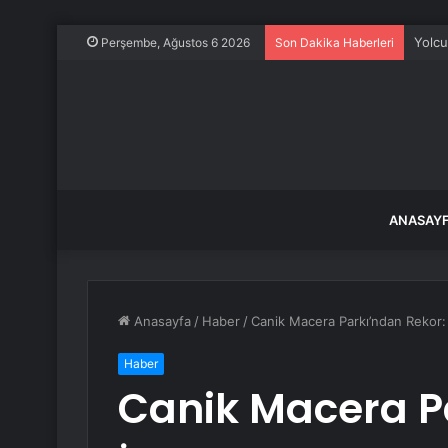
Yolcu
Perşembe, Ağustos 6 2026
Son Dakika Haberleri
ANASAY
Anasayfa
/
Haber
/
Canik Macera Parkı’ndan Rekor: 
Haber
Canik Macera P