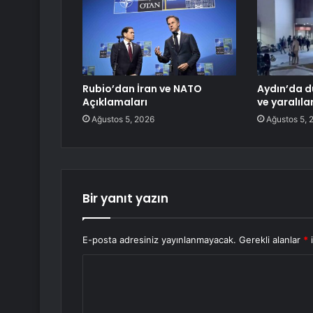
Rubio’dan İran ve NATO
Aydın’da d
Açıklamaları
ve yaralıla
Ağustos 5, 2026
Ağustos 5, 
Bir yanıt yazın
E-posta adresiniz yayınlanmayacak.
Gerekli alanlar
*
i
Y
o
r