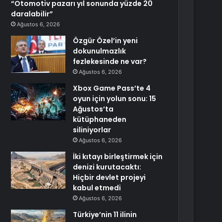
“Otomotiv pazarı yıl sonunda yüzde 20
daralabilir”
Ağustos 6, 2026
Özgür Özel’in yeni
dokunulmazlık
fezlekesinde ne var?
Ağustos 6, 2026
Xbox Game Pass’te 4
oyun için yolun sonu: 15
Ağustos’ta
kütüphaneden
siliniyorlar
Ağustos 6, 2026
İki kıtayı birleştirmek için
denizi kurutacaktı:
Hiçbir devlet projeyi
kabul etmedi
Ağustos 6, 2026
Türkiye’nin 11 ilinin