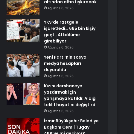
altından altın fışkıracak
Ağustos 6, 2026
YKS’de rastgele
işaretledi… 685 bin kişiyi
geçti, 41 bölüme
girebiliyor
Ağustos 6, 2026
Yeni Parti’nin sosyal
medya hesapları
duyuruldu
Ağustos 6, 2026
Kızını dershaneye
yazdırmak için
yarışmaya katıldı: Aldığı
teklif hayatını değiştirdi
Ağustos 6, 2026
İzmir Büyükşehir Belediye
Başkanı Cemil Tugay
AKP’ye mi geçiyor?