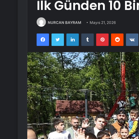
İlk Günden 10 Bi
NURCAN BAYRAM
Mayıs 21, 2026
Facebook
Twitter
LinkedIn
Tumblr
Pinterest
Reddit