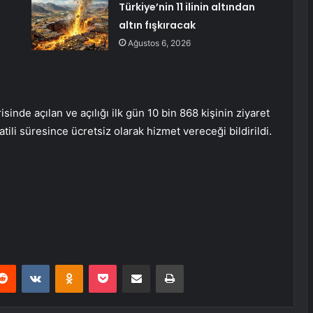
Türkiye’nin 11 ilinin altından
altın fışkıracak
Ağustos 6, 2026
nde açılan ve açılığı ilk gün 10 bin 868 kişinin ziyaret
tili süresince ücretsiz olarak hizmet vereceği bildirildi.
erest
Reddit
VKontakte
Odnoklassniki
Pocket
E-Posta ile paylaş
Yazdır