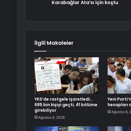
Karabağlar Ata’sı için koştu
İlgili Makaleler
YKS’de rastgele işaretledi…
Yeni Parti
685 bin kişiyi geçti, 41 bölüme
hesapları 
girebiliyor
Ağustos 6, 
Ağustos 6, 2026