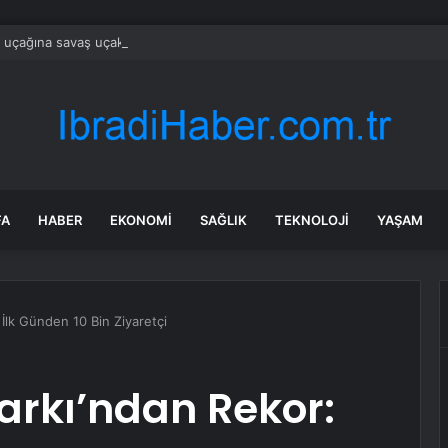
 uçağına savaş uçakları eşlik etti: Gerçek sonradan ortaya çıktı
FA
HABER
EKONOMI
SAĞLIK
TEKNOLOJI
YAŞAM
İlk Günden 10 Bin Ziyaretçi
arkı’ndan Rekor: