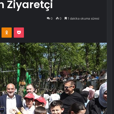
n Ziyaretçi
0
0
1 dakika okuma süresi
VKontakte
Odnoklassniki
Pocket