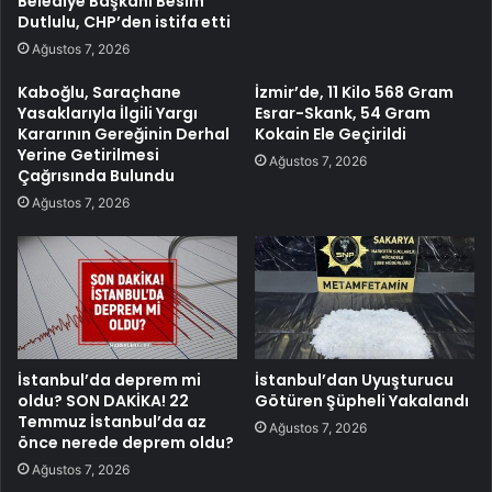
Belediye Başkanı Besim
Dutlulu, CHP’den istifa etti
Ağustos 7, 2026
Kaboğlu, Saraçhane
İzmir’de, 11 Kilo 568 Gram
Yasaklarıyla İlgili Yargı
Esrar-Skank, 54 Gram
Kararının Gereğinin Derhal
Kokain Ele Geçirildi
Yerine Getirilmesi
Ağustos 7, 2026
Çağrısında Bulundu
Ağustos 7, 2026
İstanbul’da deprem mi
İstanbul’dan Uyuşturucu
oldu? SON DAKİKA! 22
Götüren Şüpheli Yakalandı
Temmuz İstanbul’da az
Ağustos 7, 2026
önce nerede deprem oldu?
Ağustos 7, 2026