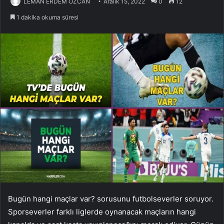
LEMAN ERDEM ÖZCAN
Aralık 15, 2022
0
12
1 dakika okuma süresi
Bugün hangi maçlar var? sorusunu futbolseverler soruyor.
Sporseverler farklı liglerde oynanacak maçların hangi