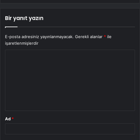
Bir yanıt yazın
E-posta adresiniz yayınlanmayacak.
Gerekli alanlar
*
ile
işaretlenmişlerdir
Y
o
r
u
m
*
Ad
*