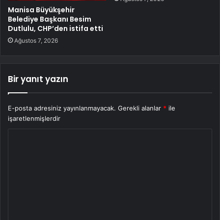
Manisa Büyükşehir
Belediye Başkanı Besim
Dutlulu, CHP’den istifa etti
Ağustos 7, 2026
Bir yanıt yazın
E-posta adresiniz yayınlanmayacak.
Gerekli alanlar
*
ile
işaretlenmişlerdir
Y
o
r
u
m
*