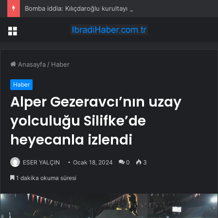
Bomba iddia: Kılıçdaroğlu kurultayı erteleyip partiyi genel seçimlere taşıyacak
Menü
Anasayfa
/
Haber
Haber
Alper Gezeravcı’nın uzay
yolculuğu Silifke’de
heyecanla izlendi
ESER YALÇIN
Ocak 18, 2024
0
3
1 dakika okuma süresi