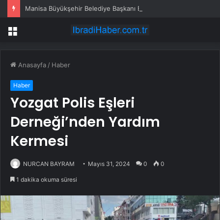
Manisa Büyükşehir Belediye Başkanı Besim Dutlulu, CHP’den istifa etti
Menü
Anasayfa
/
Haber
Haber
Yozgat Polis Eşleri
Derneği’nden Yardım
Kermesi
NURCAN BAYRAM
Mayıs 31, 2024
0
0
1 dakika okuma süresi