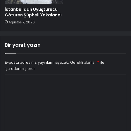
İstanbul’dan Uyuşturucu
Götüren Şüpheli Yakalandı
Ağustos 7, 2026
Bir yanıt yazın
E-posta adresiniz yayınlanmayacak.
Gerekli alanlar
*
ile
işaretlenmişlerdir
Y
o
r
u
m
*