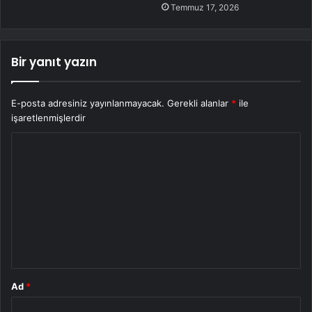
Temmuz 17, 2026
Bir yanıt yazın
E-posta adresiniz yayınlanmayacak.
Gerekli alanlar
*
ile
işaretlenmişlerdir
Y
o
r
u
m
*
Ad
*