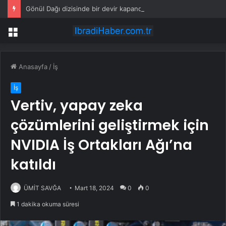
Gönül Dağı dizisinde bir devir kapandı: Yeni sezon öncesi beklenmedik veda kararı
Menü
Anasayfa
/
İş
İş
Vertiv, yapay zeka
çözümlerini geliştirmek için
NVIDIA İş Ortakları Ağı’na
katıldı
ÜMİT SAVĞA
Mart 18, 2024
0
0
1 dakika okuma süresi