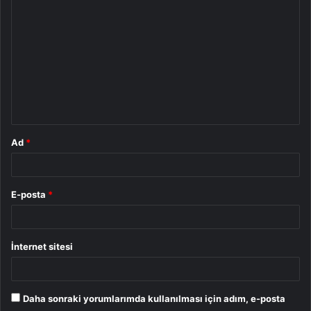
o
r
u
m
*
Ad
*
E-posta
*
İnternet sitesi
Daha sonraki yorumlarımda kullanılması için adım, e-posta