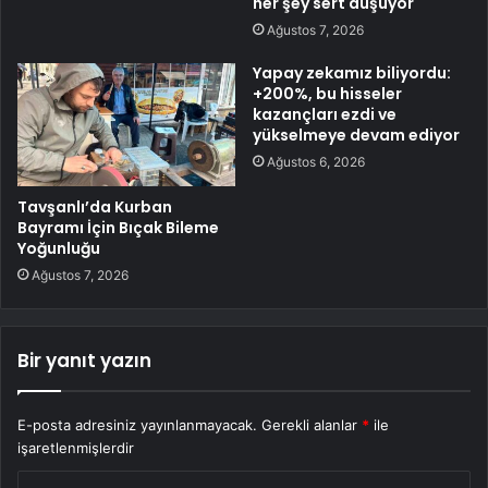
her şey sert düşüyor
Ağustos 7, 2026
Yapay zekamız biliyordu:
+200%, bu hisseler
kazançları ezdi ve
yükselmeye devam ediyor
Ağustos 6, 2026
Tavşanlı’da Kurban
Bayramı İçin Bıçak Bileme
Yoğunluğu
Ağustos 7, 2026
Bir yanıt yazın
E-posta adresiniz yayınlanmayacak.
Gerekli alanlar
*
ile
işaretlenmişlerdir
Y