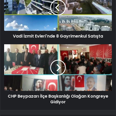
Vadi İzmit Evleri'nde 8 Gayrimenkul Satışta
CHP Beypazarı İlçe Başkanlığı Olağan Kongreye
Gidiyor