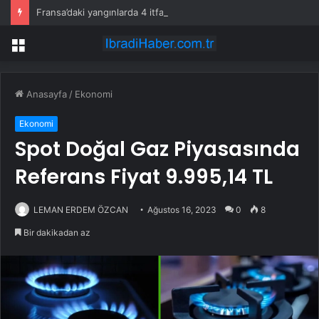
Fransa’daki yangınlarda 4 itfaiye eri hayatını kaybetti
Menü
Anasayfa
/
Ekonomi
Ekonomi
Spot Doğal Gaz Piyasasında
Referans Fiyat 9.995,14 TL
LEMAN ERDEM ÖZCAN
Ağustos 16, 2023
0
8
Bir dakikadan az