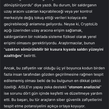
dönüştürüyordu
” diye yazdı. Bu durum, bir saldırganın
uzay aracını uzaktan kaçırabileceği veya yer kontrol
merkeziyle değiş tokuş ettiği verileri kolayca ele
geçirebileceği anlamına geliyordu. Neyse ki, CryptoLib
açığı üzerinden uzay aracına erişim sağlamak,
saldırganların bir noktada sisteme fiziksel olarak yerel
erişimi olmasını gerektiriyordu. Araştırmacılar, bunun
“
uzaktan sömürülebilir bir kusura kıyasla saldırı yüzeyini
azalttığını
” belirtti.
Ancak, bu zafiyetin var olduğu üç yıl boyunca kodun birden
fazla insan tarafından gözden geçirilmesine rağmen tespit
edilememiş olması belki de bu bulgunun en dikkat çekici
özelliği. AISLE’ın yapay zeka destekli “
otonom analizcisi
”
ise sorunu dört gün içinde keşfetti ve düzeltmeye yardım
etti. Bu başarı, bu tür araçların siber güvenlik zafiyetlerini
tespit etme potansiyelini açıkça ortaya koyuyor.