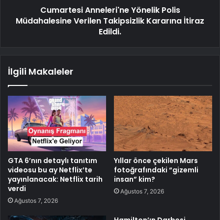
Cumartesi Anneleri'ne Yönelik Polis
Müdahalesine Verilen Takipsizlik Kararına İtiraz
Edildi.
İlgili Makaleler
GTA 6’nın detaylı tanıtım
Yıllar önce çekilen Mars
videosu bu ay Netflix’te
fotoğrafındaki “gizemli
yayınlanacak: Netflix tarih
insan” kim?
verdi
Ağustos 7, 2026
Ağustos 7, 2026
Hamilton’ın Darbesi