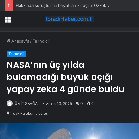
Hakkında soruşturma başlatılan Ertuğrul Özkök yurt dışından dönüyor
Menü
Anasayfa
/
Teknoloji
Teknoloji
NASA’nın üç yılda
bulamadığı büyük açığı
yapay zeka 4 günde buldu
ÜMİT SAVĞA
Aralık 13, 2025
0
0
1 dakika okuma süresi