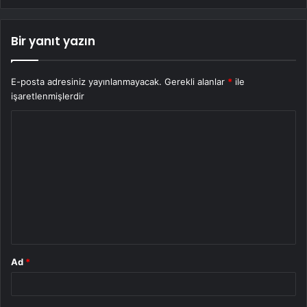
Bir yanıt yazın
E-posta adresiniz yayınlanmayacak.
Gerekli alanlar
*
ile
işaretlenmişlerdir
Y
o
r
u
m
*
Ad
*