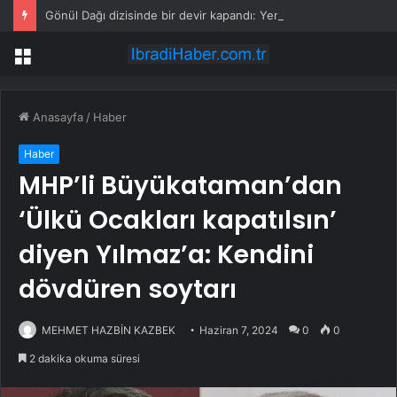
Gönül Dağı dizisinde bir devir kapandı: Yeni sezon öncesi beklenmedik veda kararı
Menü
Anasayfa
/
Haber
Haber
MHP’li Büyükataman’dan
‘Ülkü Ocakları kapatılsın’
diyen Yılmaz’a: Kendini
dövdüren soytarı
MEHMET HAZBİN KAZBEK
Haziran 7, 2024
0
0
2 dakika okuma süresi