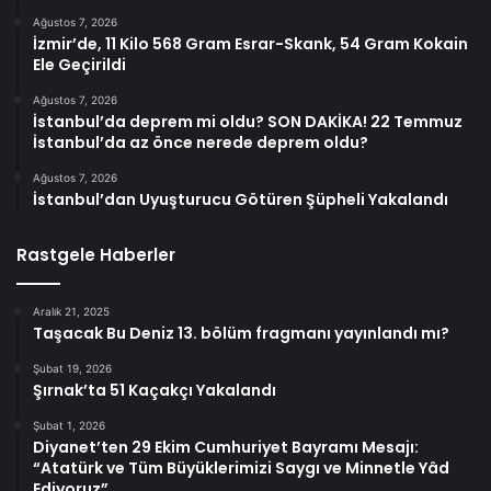
Ağustos 7, 2026
İzmir’de, 11 Kilo 568 Gram Esrar-Skank, 54 Gram Kokain
Ele Geçirildi
Ağustos 7, 2026
İstanbul’da deprem mi oldu? SON DAKİKA! 22 Temmuz
İstanbul’da az önce nerede deprem oldu?
Ağustos 7, 2026
İstanbul’dan Uyuşturucu Götüren Şüpheli Yakalandı
Rastgele Haberler
Aralık 21, 2025
Taşacak Bu Deniz 13. bölüm fragmanı yayınlandı mı?
Şubat 19, 2026
Şırnak’ta 51 Kaçakçı Yakalandı
Şubat 1, 2026
Diyanet’ten 29 Ekim Cumhuriyet Bayramı Mesajı:
“Atatürk ve Tüm Büyüklerimizi Saygı ve Minnetle Yâd
Ediyoruz”