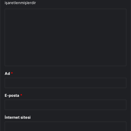
işaretlenmişlerdir
Y
o
r
u
m
*
Ad
*
E-posta
*
İnternet sitesi