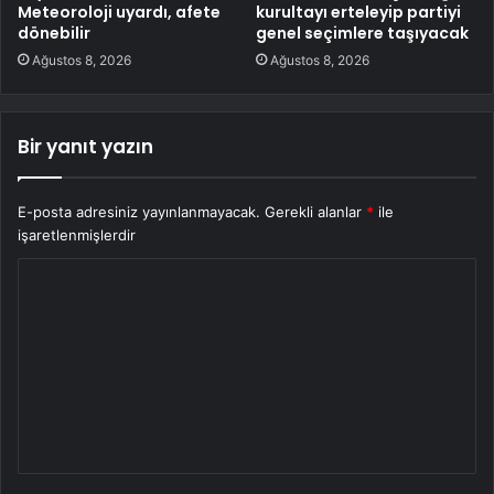
Meteoroloji uyardı, afete
kurultayı erteleyip partiyi
dönebilir
genel seçimlere taşıyacak
Ağustos 8, 2026
Ağustos 8, 2026
Bir yanıt yazın
E-posta adresiniz yayınlanmayacak.
Gerekli alanlar
*
ile
işaretlenmişlerdir
Y
o
r
u
m
*