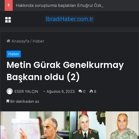
Hakkında soruşturma başlatılan Ertuğrul Özkök yurt dışından dönüyor
Menü
Anasayfa
/
Haber
Haber
Metin Gürak Genelkurmay
Başkanı oldu (2)
ESER YALÇIN
Ağustos 6, 2023
0
8
Bir dakikadan az