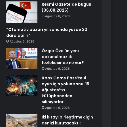
Resmi Gazete’de bugün
(06.08.2026)
Ağustos 6, 2026
“Otomotiv pazarı yıl sonunda yüzde 20
daralabilir”
Ağustos 6, 2026
Özgür Özel’in yeni
dokunulmazlık
fezlekesinde ne var?
Ağustos 6, 2026
Xbox Game Pass’te 4
oyun için yolun sonu: 15
Ağustos’ta
kütüphaneden
siliniyorlar
Ağustos 6, 2026
İki kıtayı birleştirmek için
denizi kurutacaktı: