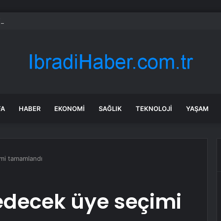
i Gazete’de bugün (06.08.2026)
FA
HABER
EKONOMI
SAĞLIK
TEKNOLOJI
YAŞAM
imi tamamlandı
 edecek üye seçimi