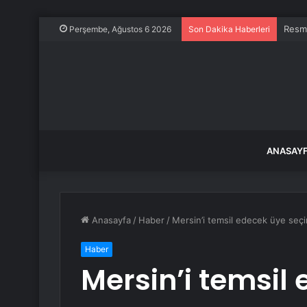
Resm
Perşembe, Ağustos 6 2026
Son Dakika Haberleri
ANASAY
Anasayfa
/
Haber
/
Mersin’i temsil edecek üye seç
Haber
Mersin’i temsil