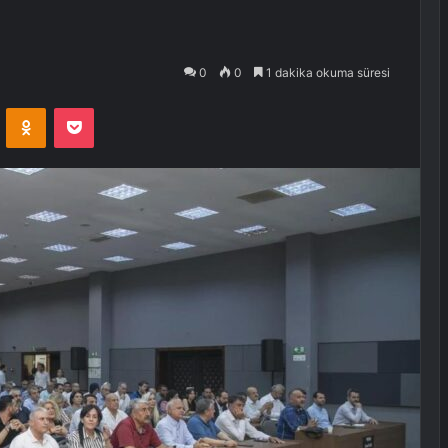
0
0
1 dakika okuma süresi
VKontakte
Odnoklassniki
Pocket