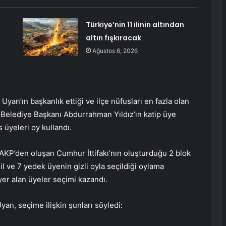
Türkiye’nin 11 ilinin altından
altın fışkıracak
Ağustos 6, 2026
yan’ın başkanlık ettiği ve ilçe nüfusları en fazla olan
 Belediye Başkanı Abdurrahman Yıldız’ın katip üye
üyeleri oy kullandı.
 AKP’den oluşan Cumhur İttifakı’nın oluşturduğu 2 blok
asil ve 7 yedek üyenin gizli oyla seçildiği oylama
yer alan üyeler seçimi kazandı.
an, seçime ilişkin şunları söyledi: