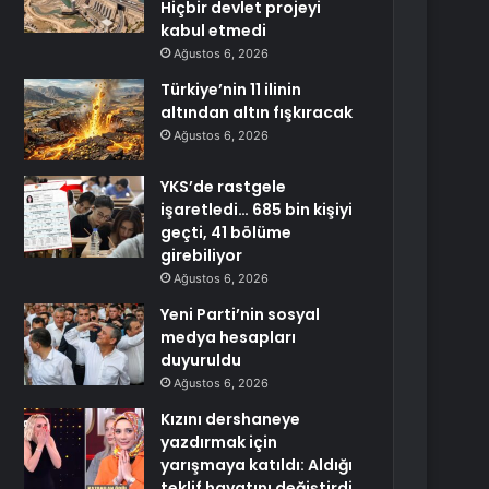
Hiçbir devlet projeyi
kabul etmedi
Ağustos 6, 2026
Türkiye’nin 11 ilinin
altından altın fışkıracak
Ağustos 6, 2026
YKS’de rastgele
işaretledi… 685 bin kişiyi
geçti, 41 bölüme
girebiliyor
Ağustos 6, 2026
Yeni Parti’nin sosyal
medya hesapları
duyuruldu
Ağustos 6, 2026
Kızını dershaneye
yazdırmak için
yarışmaya katıldı: Aldığı
teklif hayatını değiştirdi