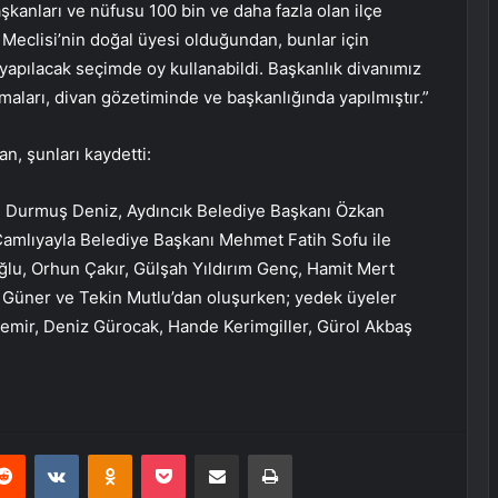
şkanları ve nüfusu 100 bin ve daha fazla olan ilçe
i Meclisi’nin doğal üyesi olduğundan, bunlar için
yapılacak seçimde oy kullanabildi. Başkanlık divanımız
aları, divan gözetiminde ve başkanlığında yapılmıştır.”
an, şunları kaydetti:
ı Durmuş Deniz, Aydıncık Belediye Başkanı Özkan
Çamlıyayla Belediye Başkanı Mehmet Fatih Sofu ile
u, Orhun Çakır, Gülşah Yıldırım Genç, Hamit Mert
r Güner ve Tekin Mutlu’dan oluşurken; yedek üyeler
emir, Deniz Gürocak, Hande Kerimgiller, Gürol Akbaş
erest
Reddit
VKontakte
Odnoklassniki
Pocket
E-Posta ile paylaş
Yazdır