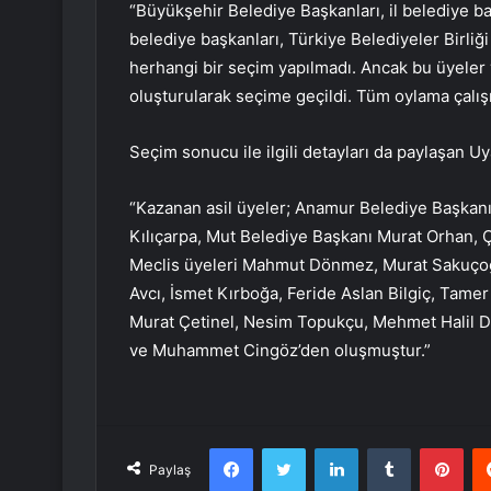
“Büyükşehir Belediye Başkanları, il belediye ba
belediye başkanları, Türkiye Belediyeler Birliğ
herhangi bir seçim yapılmadı. Ancak bu üyeler 
oluşturularak seçime geçildi. Tüm oylama çalışm
Seçim sonucu ile ilgili detayları da paylaşan Uy
“Kazanan asil üyeler; Anamur Belediye Başkan
Kılıçarpa, Mut Belediye Başkanı Murat Orhan, 
Meclis üyeleri Mahmut Dönmez, Murat Sakuçoğl
Avcı, İsmet Kırboğa, Feride Aslan Bilgiç, Tame
Murat Çetinel, Nesim Topukçu, Mehmet Halil D
ve Muhammet Cingöz’den oluşmuştur.”
Facebook
Twitter
LinkedIn
Tumblr
Pint
Paylaş