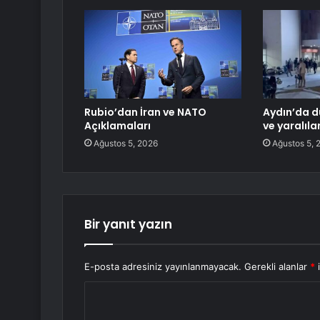
Rubio’dan İran ve NATO
Aydın’da d
Açıklamaları
ve yaralıla
Ağustos 5, 2026
Ağustos 5, 
Bir yanıt yazın
E-posta adresiniz yayınlanmayacak.
Gerekli alanlar
*
i
Y
o