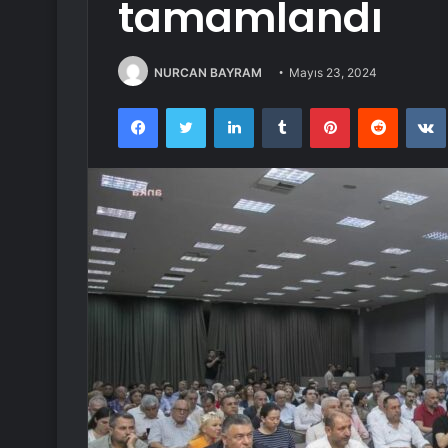
tamamlandı
NURCAN BAYRAM
Mayıs 23, 2024
Facebook
Twitter
LinkedIn
Tumblr
Pinterest
Reddit