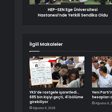
HEP-SEN Ege Üniversitesi
Hastanesi’nde Yetkili Sendika Oldu
İlgili Makaleler
YKS’de rastgele işaretledi…
Yeni Parti
685 bin kişiyi geçti, 41 bölüme
hesapları 
girebiliyor
Ağustos 6, 
Ağustos 6, 2026