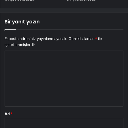
Bir yanıt yazın
E-posta adresiniz yayınlanmayacak.
Gerekli alanlar
*
ile
işaretlenmişlerdir
Y
o
r
u
m
*
Ad
*