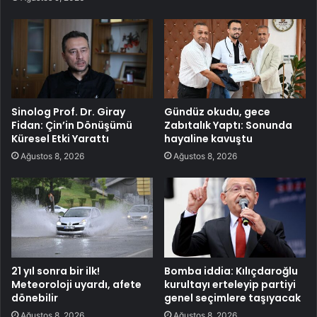
Sinolog Prof. Dr. Giray
Gündüz okudu, gece
Fidan: Çin’in Dönüşümü
Zabıtalık Yaptı: Sonunda
Küresel Etki Yarattı
hayaline kavuştu
Ağustos 8, 2026
Ağustos 8, 2026
21 yıl sonra bir ilk!
Bomba iddia: Kılıçdaroğlu
Meteoroloji uyardı, afete
kurultayı erteleyip partiyi
dönebilir
genel seçimlere taşıyacak
Ağustos 8, 2026
Ağustos 8, 2026