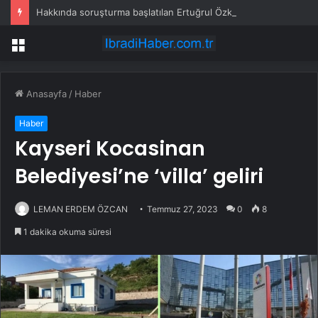
Hakkında soruşturma başlatılan Ertuğrul Özkök yurt dışından dönüyor
Menü
Anasayfa
/
Haber
Haber
Kayseri Kocasinan
Belediyesi’ne ‘villa’ geliri
LEMAN ERDEM ÖZCAN
Temmuz 27, 2023
0
8
1 dakika okuma süresi