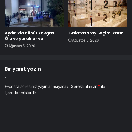
Aydın’da dünür kavgası:
Galatasaray Seçimi Yarın
Ölü ve yaralılar var
Ağustos 5, 2026
Ağustos 5, 2026
Bir yanıt yazın
E-posta adresiniz yayınlanmayacak.
Gerekli alanlar
*
ile
işaretlenmişlerdir
Y
o
r
u