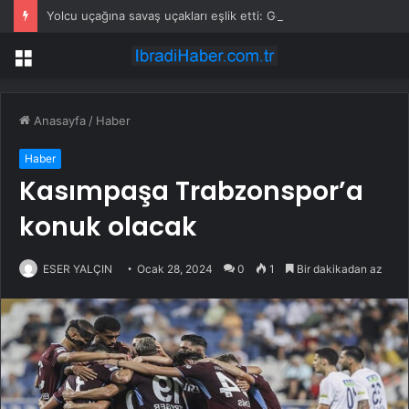
Yolcu uçağına savaş uçakları eşlik etti: Gerçek sonradan ortaya çıktı
Menü
Anasayfa
/
Haber
Haber
Kasımpaşa Trabzonspor’a
konuk olacak
ESER YALÇIN
Ocak 28, 2024
0
1
Bir dakikadan az