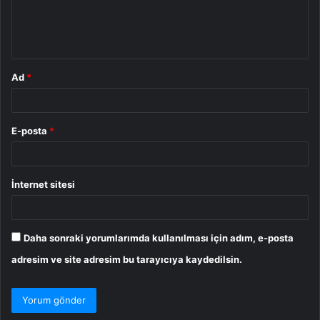
m
*
Ad
*
E-posta
*
İnternet sitesi
Daha sonraki yorumlarımda kullanılması için adım, e-posta
adresim ve site adresim bu tarayıcıya kaydedilsin.