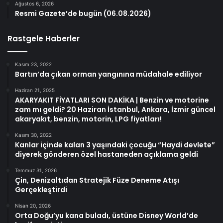
Ağustos 6, 2026
Resmi Gazete’de bugün (06.08.2026)
Rastgele Haberler
Kasım 23, 2022
Bartın’da çıkan orman yangınına müdahale ediliyor
Haziran 21, 2025
AKARYAKIT FİYATLARI SON DAKİKA | Benzin ve motorine
zam mı geldi? 20 Haziran İstanbul, Ankara, İzmir güncel
akaryakıt, benzin, motorin, LPG fiyatları!
Kasım 30, 2022
Kanlar içinde kalan 3 yaşındaki çocuğu “Haydi devlete”
diyerek gönderen özel hastaneden açıklama geldi
Temmuz 31, 2026
Çin, Denizaltıdan Stratejik Füze Deneme Atışı
Gerçekleştirdi
Nisan 20, 2026
Orta Doğu’yu kana buladı, üstüne Disney World’de