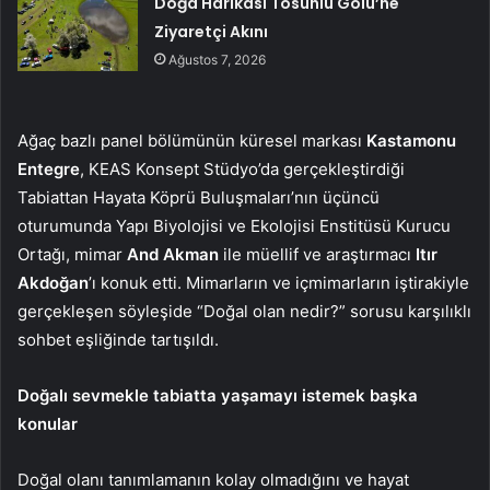
Doğa Harikası Tosunlu Gölü’ne
Ziyaretçi Akını
Ağustos 7, 2026
Ağaç bazlı panel bölümünün küresel markası
Kastamonu
Entegre
, KEAS Konsept Stüdyo’da gerçekleştirdiği
Tabiattan Hayata Köprü Buluşmaları’nın üçüncü
oturumunda Yapı Biyolojisi ve Ekolojisi Enstitüsü Kurucu
Ortağı, mimar
And Akman
ile müellif ve araştırmacı
Itır
Akdoğan
’ı konuk etti. Mimarların ve içmimarların iştirakiyle
gerçekleşen söyleşide “Doğal olan nedir?” sorusu karşılıklı
sohbet eşliğinde tartışıldı.
Doğalı sevmekle tabiatta yaşamayı istemek başka
konular
Doğal olanı tanımlamanın kolay olmadığını ve hayat