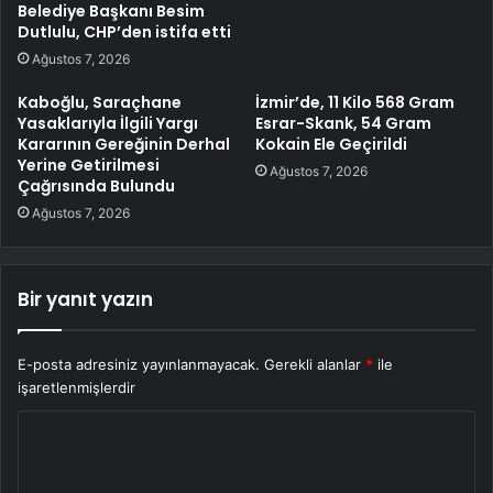
Belediye Başkanı Besim
Dutlulu, CHP’den istifa etti
Ağustos 7, 2026
Kaboğlu, Saraçhane
İzmir’de, 11 Kilo 568 Gram
Yasaklarıyla İlgili Yargı
Esrar-Skank, 54 Gram
Kararının Gereğinin Derhal
Kokain Ele Geçirildi
Yerine Getirilmesi
Ağustos 7, 2026
Çağrısında Bulundu
Ağustos 7, 2026
Bir yanıt yazın
E-posta adresiniz yayınlanmayacak.
Gerekli alanlar
*
ile
işaretlenmişlerdir
Y
o