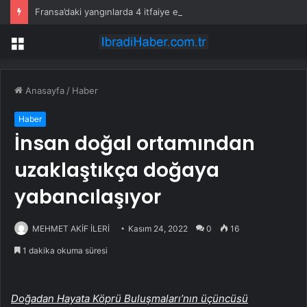
Fransa’daki yangınlarda 4 itfaiye eri hayatını kaybetti
Menü
Anasayfa
/
Haber
Haber
İnsan doğal ortamından
uzaklaştıkça doğaya
yabancılaşıyor
MEHMET AKİF İLERİ
Kasım 24, 2022
0
16
1 dakika okuma süresi
Doğadan Hayata Köprü Buluşmaları’nın üçüncüsü