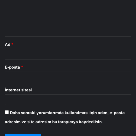
r
u
m
*
Ad
*
E-posta
*
İnternet sitesi
Daha sonraki yorumlarımda kullanılması için adım, e-posta
adresim ve site adresim bu tarayıcıya kaydedilsin.