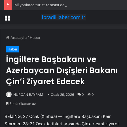
Milyonlarca turist rotasını değiştirdi: Herkes bu 3 ülkeye gidiyor
Menü
Anasayfa
/
Haber
Haber
İngiltere Başbakanı ve
Azerbaycan Dışişleri Bakanı
Çin’i Ziyaret Edecek
NURCAN BAYRAM
Ocak 29, 2026
0
0
Bir dakikadan az
BEİJİNG, 27 Ocak (Xinhua) — İngiltere Başbakanı Keir
Starmer, 28-31 Ocak tarihleri arasında Çin’e resmi ziyaret