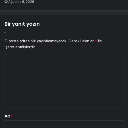
Ağustos 6, 2026
Bir yanıt yazın
E-posta adresiniz yayınlanmayacak.
Gerekli alanlar
*
ile
işaretlenmişlerdir
Y
o
r
u
m
*
Ad
*