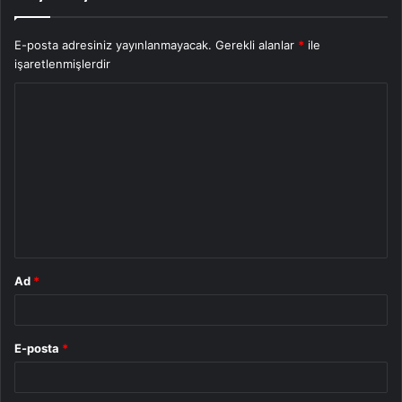
E-posta adresiniz yayınlanmayacak.
Gerekli alanlar
*
ile
işaretlenmişlerdir
Y
o
r
u
m
*
Ad
*
E-posta
*