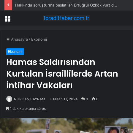
Hakkında soruşturma başlatılan Ertuğrul Özkök yurt dışından dönüyor
Menü
Anasayfa
/
Ekonomi
Ekonomi
Hamas Saldırısından
Kurtulan İsraillilerde Artan
İntihar Vakaları
NURCAN BAYRAM
Nisan 17, 2024
0
0
1 dakika okuma süresi