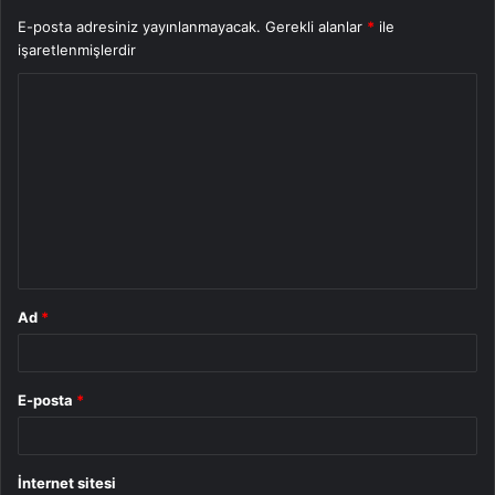
E-posta adresiniz yayınlanmayacak.
Gerekli alanlar
*
ile
işaretlenmişlerdir
Y
o
r
u
m
*
Ad
*
E-posta
*
İnternet sitesi