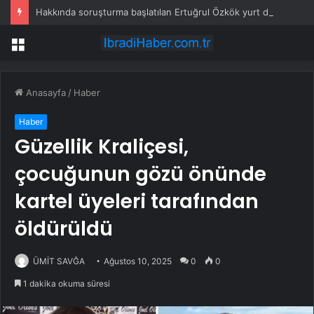
Hakkında soruşturma başlatılan Ertuğrul Özkök yurt dışından dönüyor
Menü
Anasayfa
/
Haber
Haber
Güzellik Kraliçesi,
çocuğunun gözü önünde
kartel üyeleri tarafından
öldürüldü
ÜMİT SAVĞA
Ağustos 10, 2025
0
0
1 dakika okuma süresi