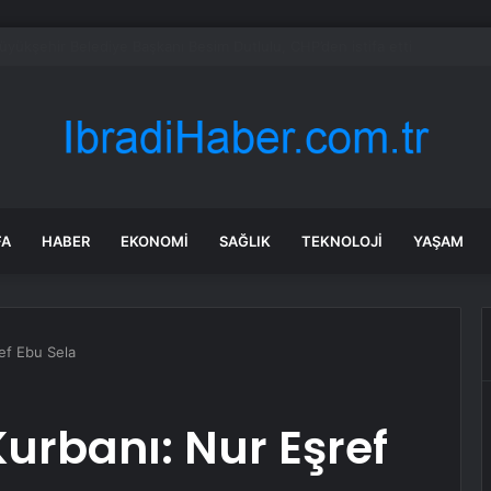
’de Kepsut’a Kent Lokantası ve altyapı desteği
FA
HABER
EKONOMI
SAĞLIK
TEKNOLOJI
YAŞAM
ef Ebu Sela
Kurbanı: Nur Eşref