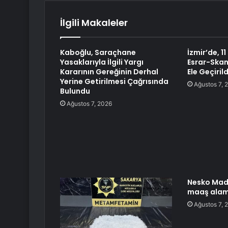
İlgili Makaleler
Kaboğlu, Saraçhane
İzmir’de, 1
Yasaklarıyla İlgili Yargı
Esrar-Skan
Kararının Gereğinin Derhal
Ele Geçirild
Yerine Getirilmesi Çağrısında
Ağustos 7, 
Bulundu
Ağustos 7, 2026
Nesko Maden
maaş alam
Ağustos 7, 