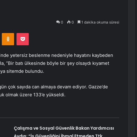
0
0
1 dakika okuma süresi
VKontakte
Odnoklassniki
Pocket
tinde yetersiz beslenme nedeniyle hayatını kaybeden
a, “Bir batı ülkesinde böyle bir şey olsaydı kıyamet
aya sitemde bulundu.
n gün çok sayıda can almaya devam ediyor. Gazze’de
cuk olmak üzere 133’e yükseldi.
Çalışma ve Sosyal Güvenlik Bakan Yardımcısı
Aydın: “İş Güvenliğini İhmal Etmeden Ttk