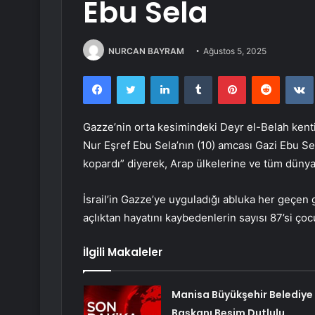
Ebu Sela
NURCAN BAYRAM
Ağustos 5, 2025
Facebook
Twitter
LinkedIn
Tumblr
Pinterest
Reddit
Gazze’nin orta kesimindeki Deyr el-Belah ken
Nur Eşref Ebu Sela’nın (10) amcası Gazi Ebu Sel
kopardı” diyerek, Arap ülkelerine ve tüm düny
İsrail’in Gazze’ye uyguladığı abluka her geçe
açlıktan hayatını kaybedenlerin sayısı 87’si ço
İlgili Makaleler
Manisa Büyükşehir Belediye
Başkanı Besim Dutlulu,