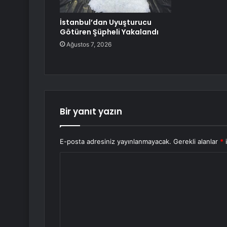
İstanbul’dan Uyuşturucu
Götüren Şüpheli Yakalandı
Ağustos 7, 2026
Bir yanıt yazın
E-posta adresiniz yayınlanmayacak.
Gerekli alanlar
*
i
Y
o
r
u
m