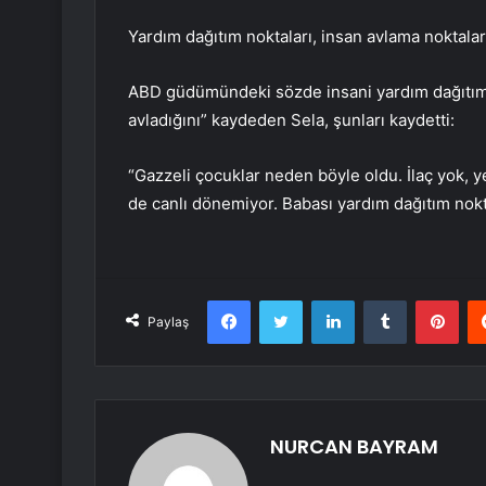
Yardım dağıtım noktaları, insan avlama noktala
ABD güdümündeki sözde insani yardım dağıtım no
avladığını” kaydeden Sela, şunları kaydetti:
“Gazzeli çocuklar neden böyle oldu. İlaç yok, 
de canlı dönemiyor. Babası yardım dağıtım nokt
Facebook
Twitter
LinkedIn
Tumblr
Pint
Paylaş
NURCAN BAYRAM