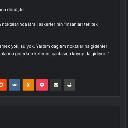
rına dönüştü
ktalarında İsrail askerlerinin “insanları tek tek
yemek yok, su yok. Yardım dağıtım noktalarına gidenler
alarına giderken kefenini çantasına koyup da gidiyor. “
erest
Reddit
VKontakte
Odnoklassniki
Pocket
E-Posta ile paylaş
Yazdır