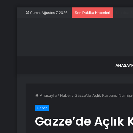
Balıkesir
Cuma, Ağustos 7 2026
Son Dakika Haberleri
ANASAY
Anasayfa
/
Haber
/
Gazze’de Açlık Kurbanı: Nur Eşr
Haber
Gazze’de Açlık 