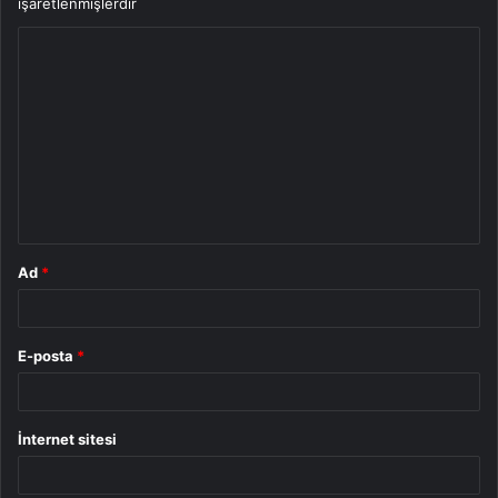
işaretlenmişlerdir
Y
o
r
u
m
*
Ad
*
E-posta
*
İnternet sitesi