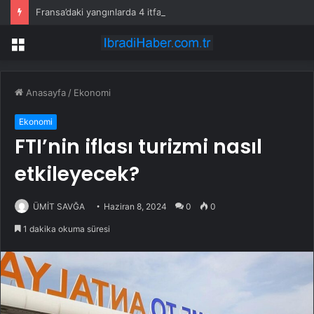
Fransa’daki yangınlarda 4 itfaiye eri hayatını kaybetti
Menü
Anasayfa
/
Ekonomi
Ekonomi
FTI’nin iflası turizmi nasıl
etkileyecek?
ÜMİT SAVĞA
Haziran 8, 2024
0
0
1 dakika okuma süresi