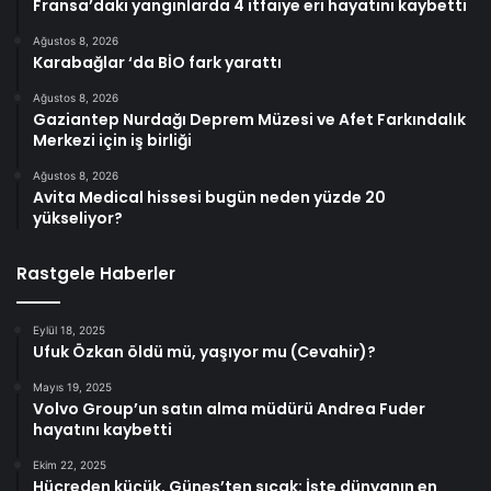
Fransa’daki yangınlarda 4 itfaiye eri hayatını kaybetti
Ağustos 8, 2026
Karabağlar ‘da BİO fark yarattı
Ağustos 8, 2026
Gaziantep Nurdağı Deprem Müzesi ve Afet Farkındalık
Merkezi için iş birliği
Ağustos 8, 2026
Avita Medical hissesi bugün neden yüzde 20
yükseliyor?
Rastgele Haberler
Eylül 18, 2025
Ufuk Özkan öldü mü, yaşıyor mu (Cevahir)?
Mayıs 19, 2025
Volvo Group’un satın alma müdürü Andrea Fuder
hayatını kaybetti
Ekim 22, 2025
Hücreden küçük, Güneş’ten sıcak: İşte dünyanın en