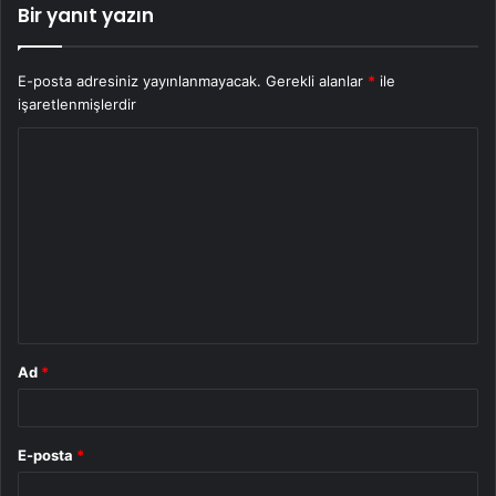
Bir yanıt yazın
E-posta adresiniz yayınlanmayacak.
Gerekli alanlar
*
ile
işaretlenmişlerdir
Y
o
r
u
m
*
Ad
*
E-posta
*