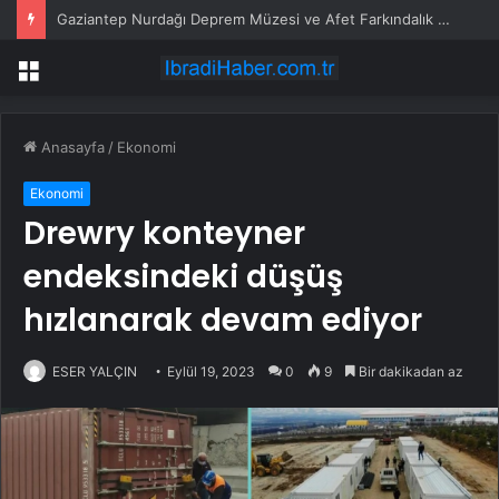
Gaziantep Nurdağı Deprem Müzesi ve Afet Farkındalık Merkezi için iş birliği
Menü
Anasayfa
/
Ekonomi
Ekonomi
Drewry konteyner
endeksindeki düşüş
hızlanarak devam ediyor
ESER YALÇIN
Eylül 19, 2023
0
9
Bir dakikadan az