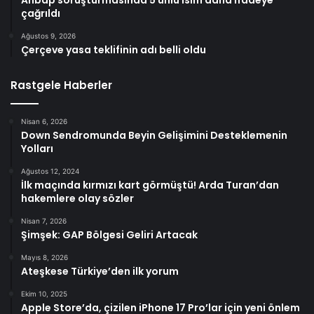
Ahbap soruşturmasında 5 ünlü isim daha ifadeye
çağrıldı
Ağustos 9, 2026
Çerçeve yasa teklifinin adı belli oldu
Rastgele Haberler
Nisan 6, 2026
Down Sendromunda Beyin Gelişimini Desteklemenin
Yolları
Ağustos 12, 2024
İlk maçında kırmızı kart görmüştü! Arda Turan’dan
hakemlere olay sözler
Nisan 7, 2026
Şimşek: GAP Bölgesi Geliri Artacak
Mayıs 8, 2026
Ateşkese Türkiye’den ilk yorum
Ekim 10, 2025
Apple Store’da, çizilen iPhone 17 Pro’lar için yeni önlem