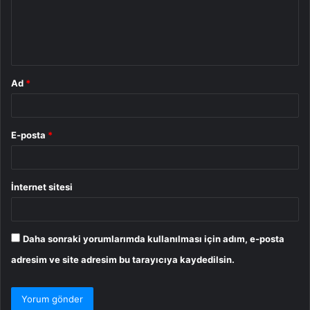
u
m
*
Ad
*
E-posta
*
İnternet sitesi
Daha sonraki yorumlarımda kullanılması için adım, e-posta
adresim ve site adresim bu tarayıcıya kaydedilsin.