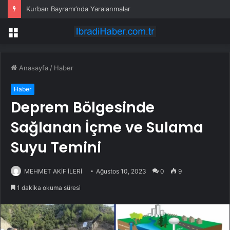
Kurban Bayramı’nda Yaralanmalar
Menü
Anasayfa
/
Haber
Haber
Deprem Bölgesinde
Sağlanan İçme ve Sulama
Suyu Temini
MEHMET AKİF İLERİ
Ağustos 10, 2023
0
9
1 dakika okuma süresi