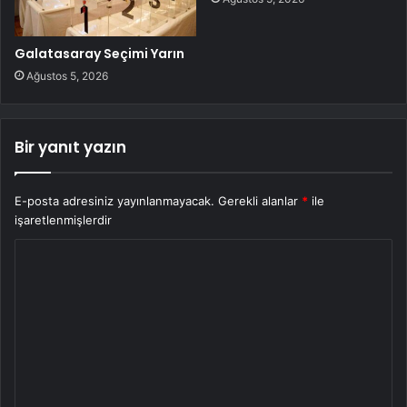
Galatasaray Seçimi Yarın
Ağustos 5, 2026
Bir yanıt yazın
E-posta adresiniz yayınlanmayacak.
Gerekli alanlar
*
ile
işaretlenmişlerdir
Y
o
r
u
m
*