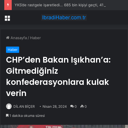
YKS’de rastgele işaretledi… 685 bin kişiyi geçti, 41 bölüme girebiliyor
Menü
Anasayfa
/
Haber
Haber
CHP’den Bakan Işıkhan’a:
Gitmediğiniz
konfederasyonlara kulak
verin
DİLAN BİÇER
Nisan 28, 2024
0
0
1 dakika okuma süresi