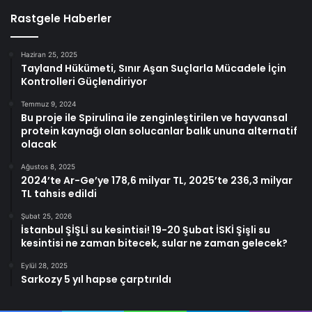
Rastgele Haberler
Haziran 25, 2025
Tayland Hükümeti, Sınır Aşan Suçlarla Mücadele İçin
Kontrolleri Güçlendiriyor
Temmuz 9, 2024
Bu proje ile Spirulina ile zenginleştirilen ve hayvansal
protein kaynağı olan solucanlar balık ununa alternatif
olacak
Ağustos 8, 2025
2024’te Ar-Ge’ye 178,6 milyar TL, 2025’te 236,3 milyar
TL tahsis edildi
Şubat 25, 2026
İstanbul ŞİŞLİ su kesintisi! 19-20 Şubat İSKİ Şişli su
kesintisi ne zaman bitecek, sular ne zaman gelecek?
Eylül 28, 2025
Sarkozy 5 yıl hapse çarptırıldı