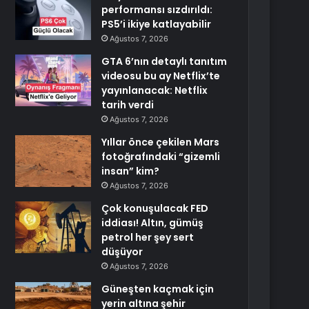
performansı sızdırıldı:
PS5’i ikiye katlayabilir
Ağustos 7, 2026
GTA 6’nın detaylı tanıtım
videosu bu ay Netflix’te
yayınlanacak: Netflix
tarih verdi
Ağustos 7, 2026
Yıllar önce çekilen Mars
fotoğrafındaki “gizemli
insan” kim?
Ağustos 7, 2026
Çok konuşulacak FED
iddiası! Altın, gümüş
petrol her şey sert
düşüyor
Ağustos 7, 2026
Güneşten kaçmak için
yerin altına şehir