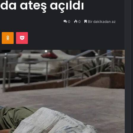
da ateş açıldı
0
0
Bir dakikadan az
VKontakte
Odnoklassniki
Pocket