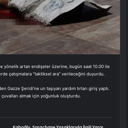
ne yönelik artan endişeler üzerine, bugün saat 10.00 ile
rde çatışmalara “taktiksel ara” verileceğini duyurdu.
n Gazze Şeridi’ne un taşıyan yardım tırları giriş yaptı.
ve çuvalları almak için yoğunluk oluşturdu.
Kaboğlu, Saraçhane Yasaklarıyla İlgili Yargı