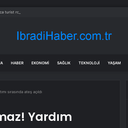
ca turist rotasını değiştirdi: Herkes bu 3 ülkeye gidiyor
FA
HABER
EKONOMI
SAĞLIK
TEKNOLOJI
YAŞAM
ımı sırasında ateş açıldı
lmaz! Yardım