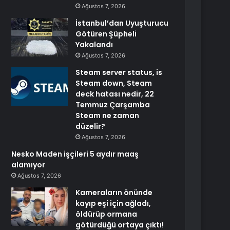
Ağustos 7, 2026
İstanbul’dan Uyuşturucu
Götüren Şüpheli
Yakalandı
Ağustos 7, 2026
Steam server status, is
Steam down, Steam
deck hatası nedir, 22
Temmuz Çarşamba
Steam ne zaman
düzelir?
Ağustos 7, 2026
Nesko Maden işçileri 5 aydır maaş
alamıyor
Ağustos 7, 2026
Kameraların önünde
kayıp eşi için ağladı,
öldürüp ormana
götürdüğü ortaya çıktı!