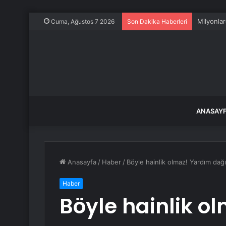
Milyonlar
Cuma, Ağustos 7 2026
Son Dakika Haberleri
ANASAY
Anasayfa
/
Haber
/
Böyle hainlik olmaz! Yardım dağıt
Haber
Böyle hainlik o