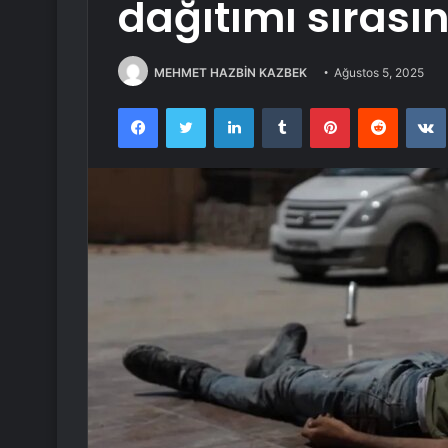
dağıtımı sırasın
MEHMET HAZBİN KAZBEK
Ağustos 5, 2025
Facebook
Twitter
LinkedIn
Tumblr
Pinterest
Reddit