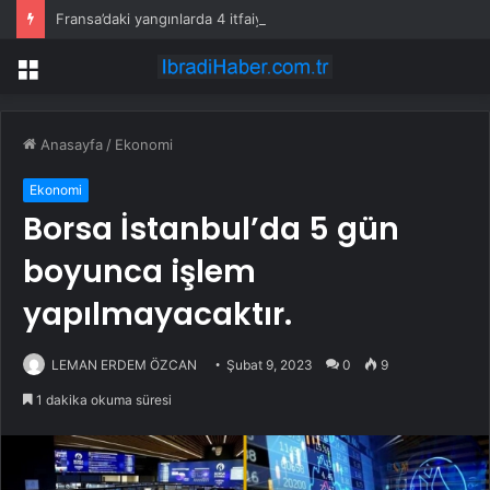
Fransa’daki yangınlarda 4 itfaiye eri hayatını kaybetti
Menü
Anasayfa
/
Ekonomi
Ekonomi
Borsa İstanbul’da 5 gün
boyunca işlem
yapılmayacaktır.
LEMAN ERDEM ÖZCAN
Şubat 9, 2023
0
9
1 dakika okuma süresi