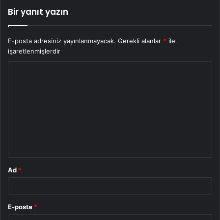
Bir yanıt yazın
E-posta adresiniz yayınlanmayacak.
Gerekli alanlar
*
ile
işaretlenmişlerdir
Y
o
r
u
m
*
Ad
*
E-posta
*