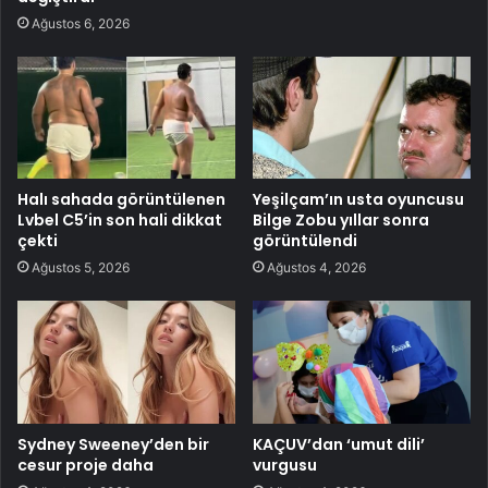
Ağustos 6, 2026
Halı sahada görüntülenen
Yeşilçam’ın usta oyuncusu
Lvbel C5’in son hali dikkat
Bilge Zobu yıllar sonra
çekti
görüntülendi
Ağustos 5, 2026
Ağustos 4, 2026
Sydney Sweeney’den bir
KAÇUV’dan ‘umut dili’
cesur proje daha
vurgusu