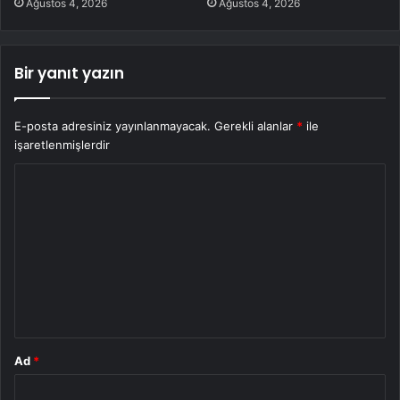
Ağustos 4, 2026
Ağustos 4, 2026
Bir yanıt yazın
E-posta adresiniz yayınlanmayacak.
Gerekli alanlar
*
ile
işaretlenmişlerdir
Y
o
r
u
m
*
Ad
*