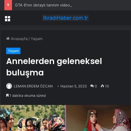
GTA 6’nın detaylı tanıtım videosu bu ay Netflix’te yayınlanacak: Netflix tarih verdi
Menü
Anasayfa
/
Yaşam
Yaşam
Annelerden geleneksel
buluşma
LEMAN ERDEM ÖZCAN
Haziran 5, 2023
0
10
1 dakika okuma süresi