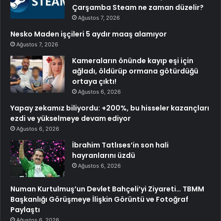
Çarşamba Steam ne zaman düzelir?
Ağustos 7, 2026
Nesko Maden işçileri 5 aydır maaş alamıyor
Ağustos 7, 2026
Kameraların önünde kayıp eşi için
ağladı, öldürüp ormana götürdüğü
ortaya çıktı!
Ağustos 6, 2026
Yapay zekamız biliyordu: +200%, bu hisseler kazançları
ezdi ve yükselmeye devam ediyor
Ağustos 6, 2026
İbrahim Tatlıses’in son hali
hayranlarını üzdü
Ağustos 6, 2026
Numan Kurtulmuş’un Devlet Bahçeli’yi Ziyareti… TBMM
Başkanlığı Görüşmeye İlişkin Görüntü ve Fotoğraf
Paylaştı
Ağustos 6, 2026