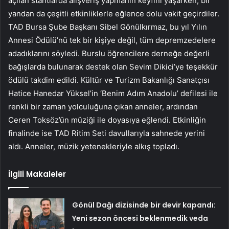
açılan stantlarda alışveriş yapmanın keyfini yaşarken, bir
yandan da çeşitli etkinliklerle eğlence dolu vakit geçirdiler.
TAD Bursa Şube Başkanı Sibel Gönülkırmaz, bu yıl Yılın
Annesi Ödülü’nü tek bir kişiye değil, tüm depremzedelere
adadıklarını söyledi. Burslu öğrencilere derneğe değerli
bağışlarda bulunarak destek olan Sevim Dikici’ye teşekkür
ödülü takdim edildi. Kültür ve Turizm Bakanlığı Sanatçısı
Hatice Hanedar Yüksel’in ‘Benim Adım Anadolu’ defilesi ile
renkli bir zaman yolculuğuna çıkan anneler, ardından
Ceren Toksöz’ün müziği ile doyasıya eğlendi. Etkinliğin
finalinde ise TAD Ritim Seti davullarıyla sahnede yerini
aldı. Anneler, müzik yetenekleriyle alkış topladı.
İlgili Makaleler
Gönül Dağı dizisinde bir devir kapandı:
Yeni sezon öncesi beklenmedik veda