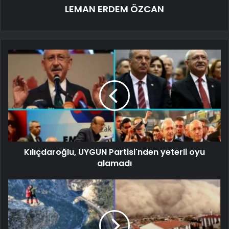
LEMAN ERDEM ÖZCAN
Kılıçdaroğlu, UYGUN Partisi'nden yeterli oyu
alamadı