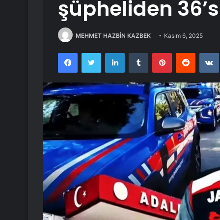
şüpheliden 36’s
MEHMET HAZBİN KAZBEK
Kasım 6, 2025
Facebook
Twitter
LinkedIn
Tumblr
Pinterest
Reddit