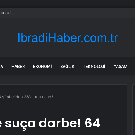
a’daki yangınlarda 4 itfaiye eri hayatını kaybetti
FA
HABER
EKONOMI
SAĞLIK
TEKNOLOJI
YAŞAM
 şüpheliden 36’sı tutuklandı!
ze suça darbe! 64