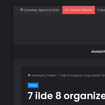
Frans
Cumartesi, Ağustos 8 2026
Son Dakika Haberleri
ANASAY
Anasayfa
/
Haber
/
7 ilde 8 organize suça darbe! 64
Haber
7 ilde 8 organi