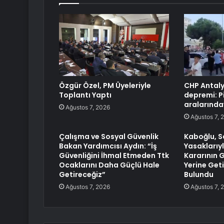
Özgür Özel, PM Üyeleriyle
CHP Antaly
Toplantı Yaptı
depremi: P
aralarında
Ağustos 7, 2026
Ağustos 7, 
Çalışma ve Sosyal Güvenlik
Kaboğlu, 
Bakan Yardımcısı Aydın: “İş
Yasaklarıyla
Güvenliğini İhmal Etmeden Ttk
Kararının 
Ocaklarını Daha Güçlü Hale
Yerine Get
Getireceğiz”
Bulundu
Ağustos 7, 2026
Ağustos 7, 