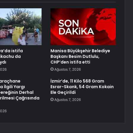
a’da istifa
Manisa Büyükşehir Belediye
ikachu da
Başkanı Besim Dutlulu,
ydı
CHP’den istifa etti
2026
Ağustos 7, 2026
Saraçhane
İzmir’de, 11 Kilo 568 Gram
 İlgili Yargı
Esrar-Skank, 54 Gram Kokain
Gereğinin Derhal
Ele Geçirildi
irilmesi Çağrısında
Ağustos 7, 2026
2026