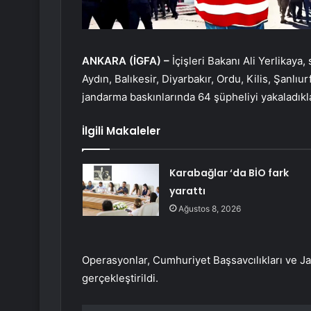
ANKARA (İGFA) –
İçişleri Bakanı Ali Yerlika
Aydın, Balıkesir, Diyarbakır, Ordu, Kilis, Şanlı
jandarma baskınlarında 64 şüpheliyi yakaladıklar
İlgili Makaleler
Karabağlar ‘da BİO fark
yarattı
Ağustos 8, 2026
Operasyonlar, Cumhuriyet Başsavcılıkları ve 
gerçekleştirildi.