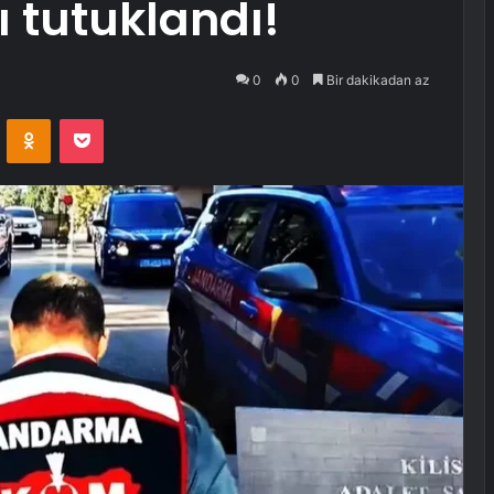
ı tutuklandı!
0
0
Bir dakikadan az
VKontakte
Odnoklassniki
Pocket