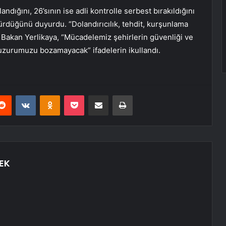
dığını, 26’sının ise adli kontrolle serbest bırakıldığını
sürdüğünü duyurdu. “Dolandırıcılık, tehdit, kurşunlama
 Bakan Yerlikaya, “Mücadelemiz şehirlerin güvenliği ve
 huzurumuzu bozamayacak” ifadelerin ikullandı.
erest
Reddit
VKontakte
Odnoklassniki
Pocket
E-Posta ile paylaş
Yazdır
EK