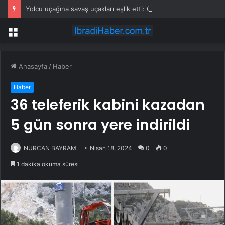
Yolcu uçağına savaş uçakları eşlik etti: Gerçek sonradan ortaya çıktı
Menü
Anasayfa
/
Haber
Haber
36 teleferik kabini kazadan
5 gün sonra yere indirildi
NURCAN BAYRAM
Nisan 18, 2024
0
0
1 dakika okuma süresi