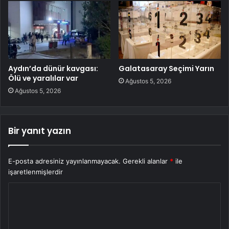
Aydın’da dünür kavgası:
Galatasaray Seçimi Yarın
Ölü ve yaralılar var
Ağustos 5, 2026
Ağustos 5, 2026
Bir yanıt yazın
E-posta adresiniz yayınlanmayacak.
Gerekli alanlar
*
ile
işaretlenmişlerdir
Y
o
r