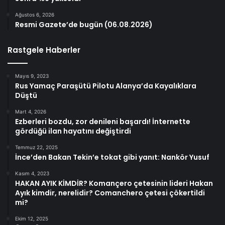
Ağustos 6, 2026
Resmi Gazete’de bugün (06.08.2026)
Rastgele Haberler
Mayıs 9, 2023
Rus Yamaç Paraşütü Pilotu Alanya’da Kayalıklara
Düştü
Mart 4, 2026
Ezberleri bozdu, zor denileni başardı! İnternette
gördüğü ilan hayatını değiştirdi
Temmuz 22, 2025
İnce’den Bakan Tekin’e tokat gibi yanıt: Nankör Yusuf
Kasım 4, 2023
HAKAN AYIK KİMDİR? Komançero çetesinin lideri Hakan
Ayık kimdir, nerelidir? Comanchero çetesi çökertildi
mi?
Ekim 12, 2025