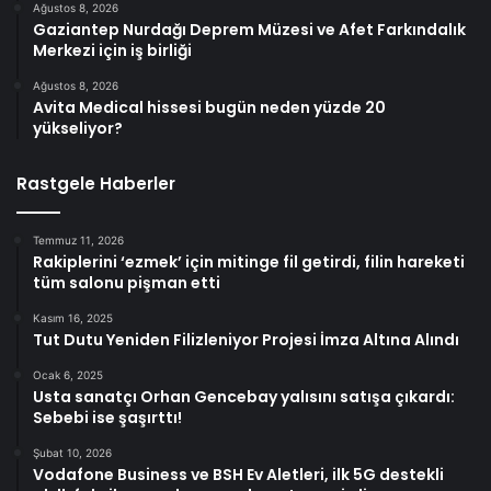
Ağustos 8, 2026
Gaziantep Nurdağı Deprem Müzesi ve Afet Farkındalık
Merkezi için iş birliği
Ağustos 8, 2026
Avita Medical hissesi bugün neden yüzde 20
yükseliyor?
Rastgele Haberler
Temmuz 11, 2026
Rakiplerini ‘ezmek’ için mitinge fil getirdi, filin hareketi
tüm salonu pişman etti
Kasım 16, 2025
Tut Dutu Yeniden Filizleniyor Projesi İmza Altına Alındı
Ocak 6, 2025
Usta sanatçı Orhan Gencebay yalısını satışa çıkardı:
Sebebi ise şaşırttı!
Şubat 10, 2026
Vodafone Business ve BSH Ev Aletleri, ilk 5G destekli