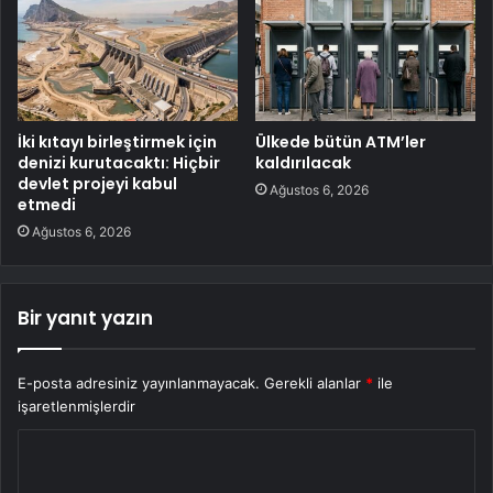
İki kıtayı birleştirmek için
Ülkede bütün ATM’ler
denizi kurutacaktı: Hiçbir
kaldırılacak
devlet projeyi kabul
Ağustos 6, 2026
etmedi
Ağustos 6, 2026
Bir yanıt yazın
E-posta adresiniz yayınlanmayacak.
Gerekli alanlar
*
ile
işaretlenmişlerdir
Y
o