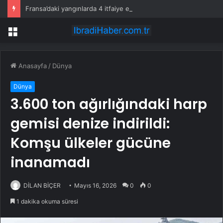
Fransa’daki yangınlarda 4 itfaiye eri hayatını kaybetti
Menü
Anasayfa
/
Dünya
Dünya
3.600 ton ağırlığındaki harp
gemisi denize indirildi:
Komşu ülkeler gücüne
inanamadı
DİLAN BİÇER
Mayıs 16, 2026
0
0
1 dakika okuma süresi