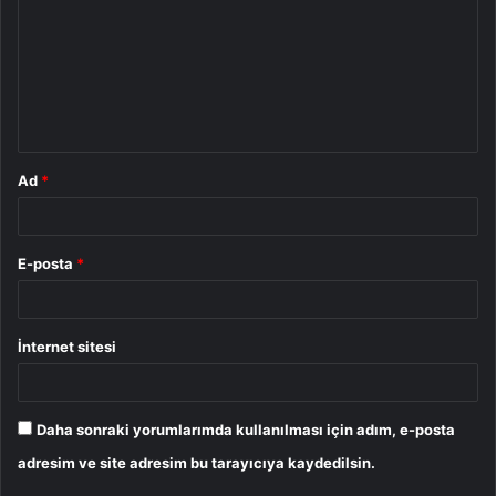
r
u
m
*
Ad
*
E-posta
*
İnternet sitesi
Daha sonraki yorumlarımda kullanılması için adım, e-posta
adresim ve site adresim bu tarayıcıya kaydedilsin.